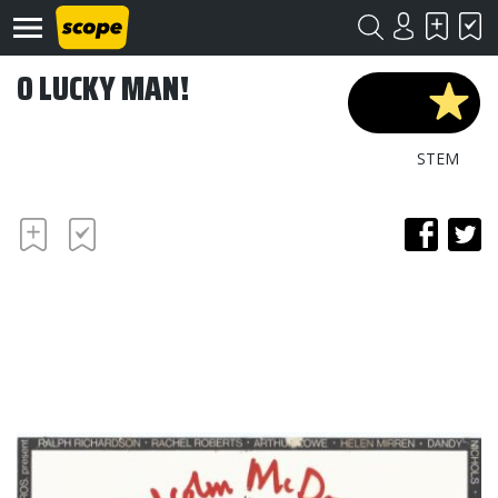
O LUCKY MAN!
STEM
Om
Scope
Kontakt
©
Scope
2020