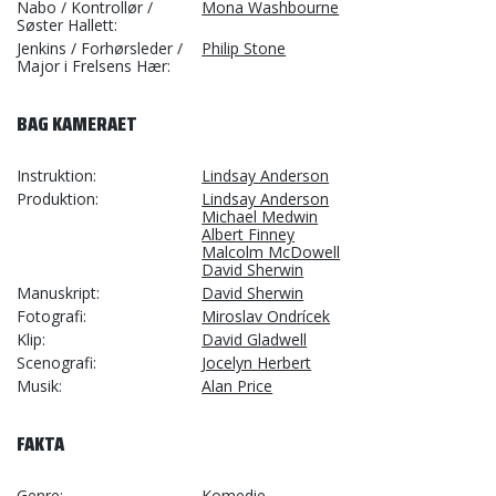
Nabo / Kontrollør /
Mona Washbourne
Søster Hallett
Jenkins / Forhørsleder /
Philip Stone
Major i Frelsens Hær
BAG KAMERAET
Instruktion
Lindsay Anderson
Produktion
Lindsay Anderson
Michael Medwin
Albert Finney
Malcolm McDowell
David Sherwin
Manuskript
David Sherwin
Fotografi
Miroslav Ondrícek
Klip
David Gladwell
Scenografi
Jocelyn Herbert
Musik
Alan Price
FAKTA
Genre
Komedie