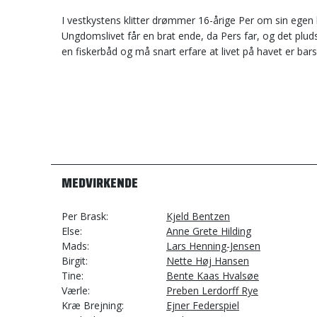
I vestkystens klitter drømmer 16-årige Per om sin egen 
Ungdomslivet får en brat ende, da Pers far, og det pludse
en fiskerbåd og må snart erfare at livet på havet er barsk
MEDVIRKENDE
Per Brask
Kjeld Bentzen
Else
Anne Grete Hilding
Mads
Lars Henning-Jensen
Birgit
Nette Høj Hansen
Tine
Bente Kaas Hvalsøe
Værle
Preben Lerdorff Rye
Kræ Brejning
Ejner Federspiel