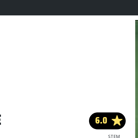
E
6.0
STEM