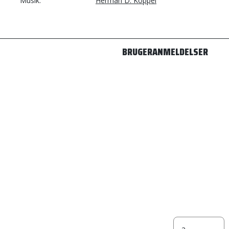
Musik
Herman D. Koppel
BRUGERANMELDELSER