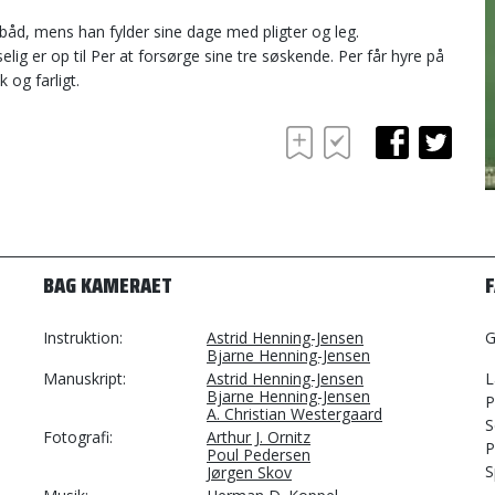
båd, mens han fylder sine dage med pligter og leg.
lig er op til Per at forsørge sine tre søskende. Per får hyre på
 og farligt.
BAG KAMERAET
Instruktion
Astrid Henning-Jensen
G
Bjarne Henning-Jensen
Manuskript
Astrid Henning-Jensen
L
Bjarne Henning-Jensen
P
A. Christian Westergaard
S
Fotografi
Arthur J. Ornitz
P
Poul Pedersen
S
Jørgen Skov