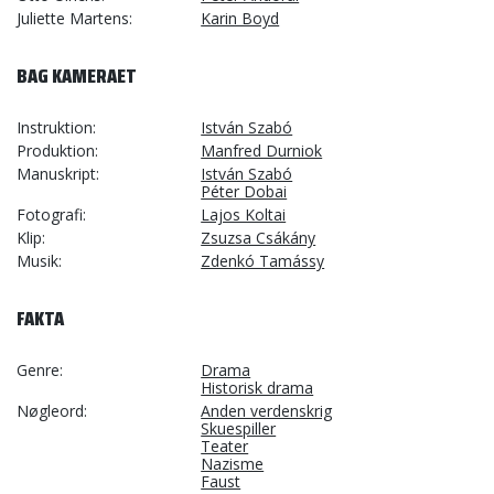
Juliette Martens
Karin Boyd
BAG KAMERAET
Instruktion
István Szabó
Produktion
Manfred Durniok
Manuskript
István Szabó
Péter Dobai
Fotografi
Lajos Koltai
Klip
Zsuzsa Csákány
Musik
Zdenkó Tamássy
FAKTA
Genre
Drama
Historisk drama
Nøgleord
Anden verdenskrig
Skuespiller
Teater
Nazisme
Faust