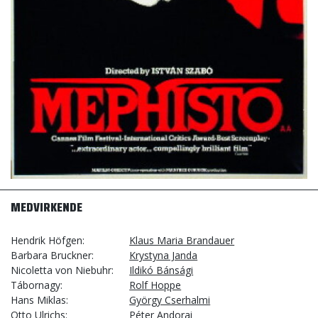
MEDVIRKENDE
Hendrik Höfgen
Klaus Maria Brandauer
Barbara Bruckner
Krystyna Janda
Nicoletta von Niebuhr
Ildikó Bánsági
Tábornagy
Rolf Hoppe
Hans Miklas
György Cserhalmi
Otto Ulrichs
Péter Andorai