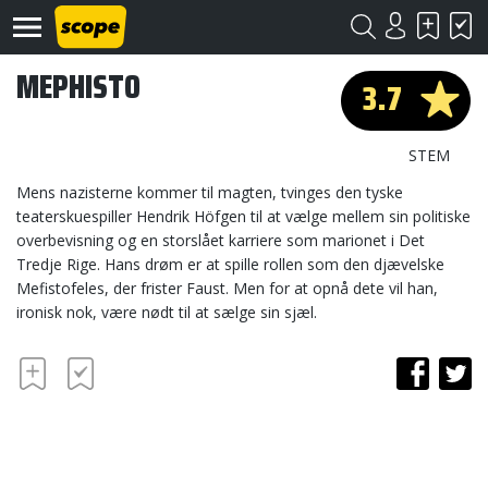
MEPHISTO
3.7
STEM
Mens nazisterne kommer til magten, tvinges den tyske
teaterskuespiller Hendrik Höfgen til at vælge mellem sin politiske
overbevisning og en storslået karriere som marionet i Det
Om
Scope
Tredje Rige. Hans drøm er at spille rollen som den djævelske
Mefistofeles, der frister Faust. Men for at opnå dete vil han,
Kontakt
ironisk nok, være nødt til at sælge sin sjæl.
©
Scope
2020