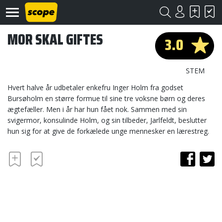
MOR SKAL GIFTES
3.0
STEM
Hvert halve år udbetaler enkefru Inger Holm fra godset
Bursøholm en større formue til sine tre voksne børn og deres
ægtefæller. Men i år har hun fået nok. Sammen med sin
Om
Scope
svigermor, konsulinde Holm, og sin tilbeder, Jarlfeldt, beslutter
hun sig for at give de forkælede unge mennesker en lærestreg.
Kontakt
©
Scope
2020