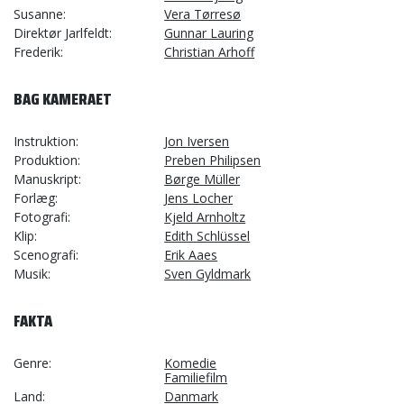
Susanne
Vera Tørresø
Direktør Jarlfeldt
Gunnar Lauring
Frederik
Christian Arhoff
BAG KAMERAET
Instruktion
Jon Iversen
Produktion
Preben Philipsen
Manuskript
Børge Müller
Forlæg
Jens Locher
Fotografi
Kjeld Arnholtz
Klip
Edith Schlüssel
Scenografi
Erik Aaes
Musik
Sven Gyldmark
FAKTA
Genre
Komedie
Familiefilm
Land
Danmark