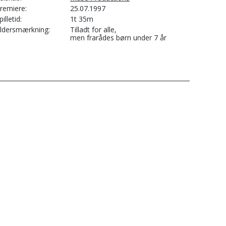
remiere
25.07.1997
pilletid
1t 35m
ldersmærkning
Tilladt for alle,
men frarådes børn under 7 år