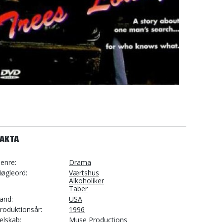
FAKTA
enre
Drama
øgleord
Værtshus
Alkoholiker
Taber
and
USA
roduktionsår
1996
elskab
Muse Productions