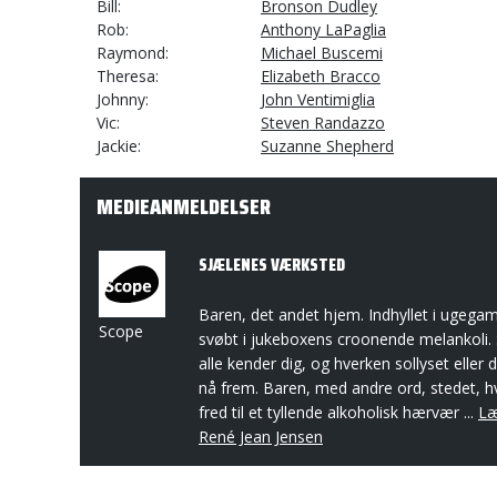
Bill
Bronson Dudley
Rob
Anthony LaPaglia
Raymond
Michael Buscemi
Theresa
Elizabeth Bracco
Johnny
John Ventimiglia
Vic
Steven Randazzo
Jackie
Suzanne Shepherd
MEDIEANMELDELSER
SJÆLENES VÆRKSTED
Baren, det andet hjem. Indhyllet i ugega
Scope
svøbt i jukeboxens croonende melankoli.
alle kender dig, og hverken sollyset eller 
nå frem. Baren, med andre ord, stedet, h
fred til et tyllende alkoholisk hærvær ...
Læ
René Jean Jensen