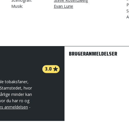
Scenografi
Steve Rosenzweig
P
Musik
Evan Lurie
S
A
BRUGERANMELDELSER
3.0
mle tobaksfaner,
 Stamstedet, hvor
dårlige minder kan
vor du har ro og
s anmeldelsen
-