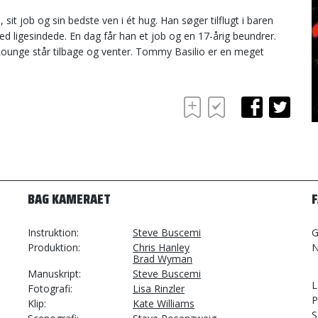
it job og sin bedste ven i ét hug. Han søger tilflugt i baren
d ligesindede. En dag får han et job og en 17-årig beundrer.
 Lounge står tilbage og venter. Tommy Basilio er en meget
BAG KAMERAET
Instruktion
Steve Buscemi
G
Produktion
Chris Hanley
N
Brad Wyman
Manuskript
Steve Buscemi
L
Fotografi
Lisa Rinzler
P
Klip
Kate Williams
S