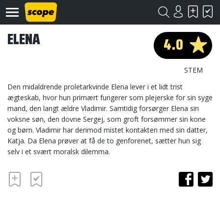
ELENA
4.0
STEM
Den midaldrende proletarkvinde Elena lever i et lidt trist
ægteskab, hvor hun primært fungerer som plejerske for sin syge
mand, den langt ældre Vladimir. Samtidig forsørger Elena sin
Om
Scope
voksne søn, den dovne Sergej, som groft forsømmer sin kone
og børn. Vladimir har derimod mistet kontakten med sin datter,
Kontakt
Katja. Da Elena prøver at få de to genforenet, sætter hun sig
selv i et svært moralsk dilemma.
©
Scope
2020