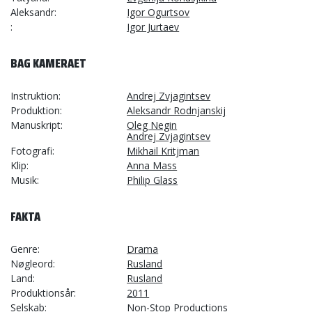
Aleksandr
Igor Ogurtsov
Igor Jurtaev
BAG KAMERAET
Instruktion
Andrej Zvjagintsev
Produktion
Aleksandr Rodnjanskij
Manuskript
Oleg Negin
Andrej Zvjagintsev
Fotografi
Mikhail Kritjman
Klip
Anna Mass
Musik
Philip Glass
FAKTA
Genre
Drama
Nøgleord
Rusland
Land
Rusland
Produktionsår
2011
Selskab
Non-Stop Productions