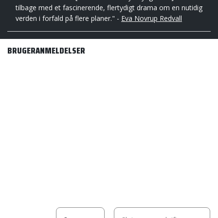
tilbage med et fascinerende, flertydigt drama om en nutidig
verden i forfald på flere planer." -
Eva Novrup Redvall
BRUGERANMELDELSER