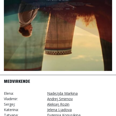
MEDVIRKENDE
Elena
Nadezjda Markina
Vladimir
Andrej Smirnov
Sergej
Aleksej Rozin
Katerina
Jelena Ljadova
Tatyana
Evgenija Konusjkina