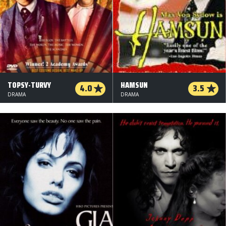
TOPSY-TURVY
HAMSUN
4.0
3.5
DRAMA
DRAMA