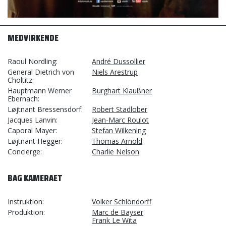
MEDVIRKENDE
Raoul Nordling
André Dussollier
General Dietrich von
Niels Arestrup
Choltitz
Hauptmann Werner
Burghart Klaußner
Ebernach
Løjtnant Bressensdorf
Robert Stadlober
Jacques Lanvin
Jean-Marc Roulot
Caporal Mayer
Stefan Wilkening
Løjtnant Hegger
Thomas Arnold
Concierge
Charlie Nelson
BAG KAMERAET
Instruktion
Volker Schlöndorff
Produktion
Marc de Bayser
Frank Le Wita