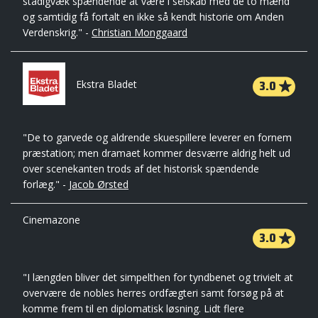
stadigvæk spændende at være i selskab med de to mænd
og samtidig få fortalt en ikke så kendt historie om Anden
Verdenskrig." -
Christian Monggaard
3.0
Ekstra Bladet
"De to garvede og aldrende skuespillere leverer en fornem
præstation; men dramaet kommer desværre aldrig helt ud
over scenekanten trods af det historisk spændende
forlæg." -
Jacob Ørsted
Cinemazone
3.0
"I længden bliver det simpelthen for tyndbenet og trivielt at
overvære de nobles herres ordfægteri samt forsøg på at
komme frem til en diplomatisk løsning. Lidt flere