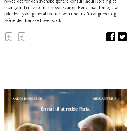
lykkes det for den svenske generalkonsul Raoul Nordling at
trænge ind i nazisternes hovedkvarter. Her vil han forsøge at
tale den tyske general Dietrich von Choltitz fra angrebet og
skåne den franske hovedstad.