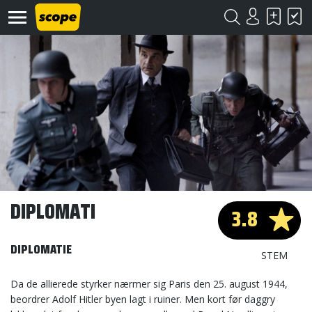
Om
Scope
Kontakt
DIPLOMATI
3.8
©
Scope
DIPLOMATIE
2020
STEM
Da de allierede styrker nærmer sig Paris den 25. august 1944,
beordrer Adolf Hitler byen lagt i ruiner. Men kort før daggry