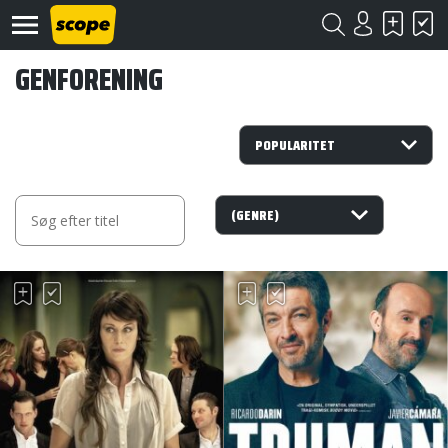
GENFORENING
Om
Scope
Kontakt
©
Scope
2020