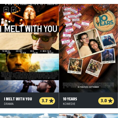
I MELT WITH YOU
10 YEARS
3.7
3.0
DRAMA
KOMEDIE