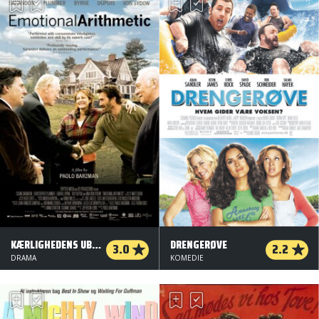
KÆRLIGHEDENS UBRYDELIGE BÅND
DRENGERØVE
3.0
2.2
DRAMA
KOMEDIE