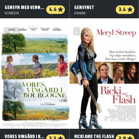
GENSYN MED VENNERNE
GENSYNET
4.4
3.4
KOMEDIE
DRAMA
VORES VINGÅRD I BOURGOGNE
RICKI AND THE FLASH
3.2
2.9