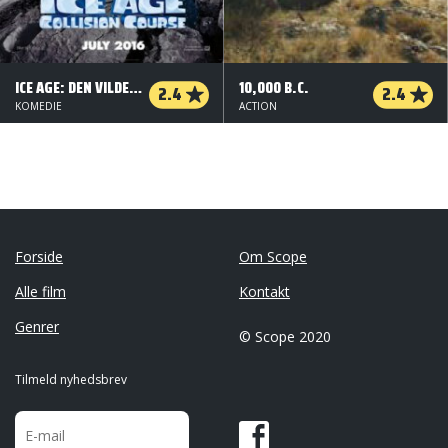
ICE AGE: DEN VILDESTE REJSE - ORG.VERS. - 2 D
10,000 B.C.
2.4
2.4
KOMEDIE
ACTION
Forside
Om Scope
Alle film
Kontakt
Genrer
© Scope 2020
Tilmeld nyhedsbrev