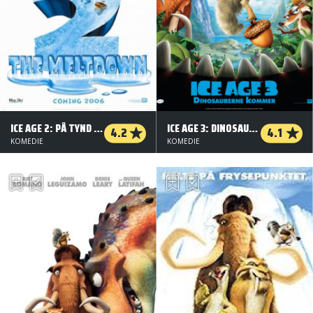
ICE AGE 2: PÅ TYND IS (ORG. VERSION)
ICE AGE 3: DINOSAURERNE KOMMER
4.2
4.1
KOMEDIE
KOMEDIE