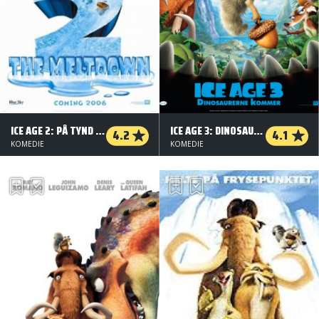
ICE AGE 2: PÅ TYND IS (ORG. VERSION)
ICE AGE 3: DINOSAURERNE KOMMER
4.2
4.1
KOMEDIE
KOMEDIE