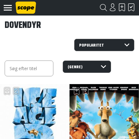
DOVENDYR
Om
Scope
Kontakt
©
Scope
2020