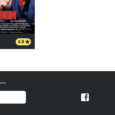
2.0
brev