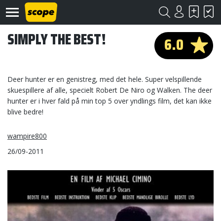
SIMPLY THE BEST!
6.0
Deer hunter er en genistreg, med det hele. Super velspillende
skuespillere af alle, specielt Robert De Niro og Walken. The deer
hunter er i hver fald på min top 5 over yndlings film, det kan ikke
Om
blive bedre!
Scope
wampire800
Kontakt
26/09-2011
©
Scope
2020