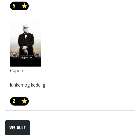
5
Capote
lunken og kedelig
2
VIS ALLE