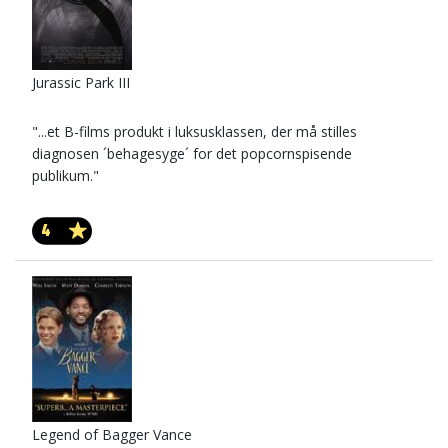
Jurassic Park III
"...et B-films produkt i luksusklassen, der må stilles
diagnosen ´behagesyge´ for det popcornspisende
publikum."
4
Legend of Bagger Vance