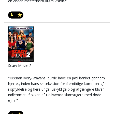
en anden mesterinstruktørs vision?"
4
Scary Movie 2
"Keenan Ivory-Wayans, burde have en pæl banket gennem
hjertet, inden hans skrækvision for fremtidige komedier går
i opfyldelse og flere unge, uskyldige biografgængere bliver
indlemmet i flokken af Hollywood slamsugere med døde
øjne."