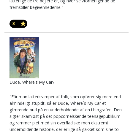
latterlige de tre bejlere er, og hvor selvforherligende de
fremstiller begivenhederne."
3
Dude, Where's My Car?
"Får man latterkramper af folk, som opfører sig mere end
almindeligt stupidt, så er Dude, Where´s My Car et
glimrende bud på en underholdende aften i biografen. Den
sigter skamløst på det popcornelskende teenagepublikum
og rammer plet med sin overfladiske men ekstremt
underholdende historie, der er lige så gakket som sine to