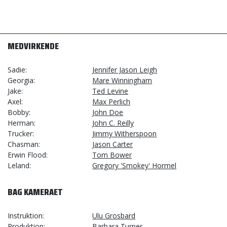
MEDVIRKENDE
Sadie
Jennifer Jason Leigh
Georgia
Mare Winningham
Jake
Ted Levine
Axel
Max Perlich
Bobby
John Doe
Herman
John C. Reilly
Trucker
Jimmy Witherspoon
Chasman
Jason Carter
Erwin Flood
Tom Bower
Leland
Gregory 'Smokey' Hormel
BAG KAMERAET
Instruktion
Ulu Grosbard
Produktion
Barbara Turner