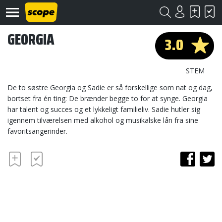
GEORGIA
3.0
STEM
De to søstre Georgia og Sadie er så forskellige som nat og dag,
bortset fra én ting: De brænder begge to for at synge. Georgia
har talent og succes og et lykkeligt familieliv. Sadie hutler sig
Om
Scope
igennem tilværelsen med alkohol og musikalske lån fra sine
favoritsangerinder.
Kontakt
©
Scope
2020