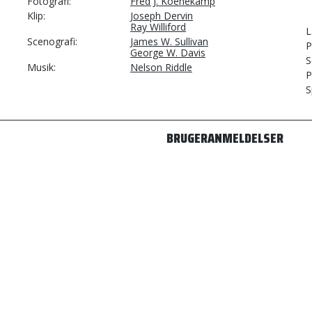
Fotografi
Fred J. Koenekamp
Klip
Joseph Dervin
Ray Williford
L
Scenografi
James W. Sullivan
P
George W. Davis
S
Musik
Nelson Riddle
P
S
BRUGERANMELDELSER