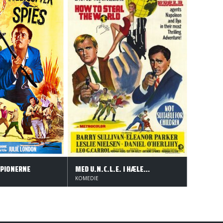
SPIONERNE
MED U.N.C.L.E. I HÆLENE
KOMEDIE