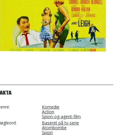
FAKTA
enre
Komedie
Action
Spion-og-agent-film
øgleord
Baseret på tv-serie
Atombombe
Spion