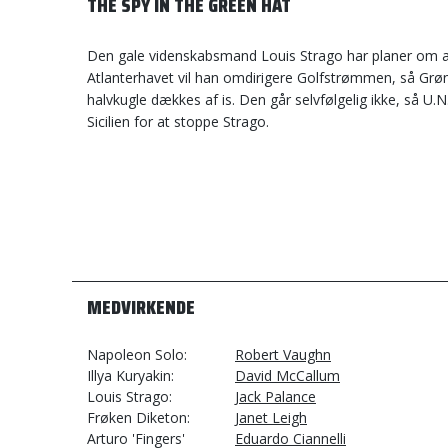
THE SPY IN THE GREEN HAT
Den gale videnskabsmand Louis Strago har planer om a
Atlanterhavet vil han omdirigere Golfstrømmen, så Grønl
halvkugle dækkes af is. Den går selvfølgelig ikke, så U.N
Sicilien for at stoppe Strago.
MEDVIRKENDE
Napoleon Solo
Robert Vaughn
Illya Kuryakin
David McCallum
Louis Strago
Jack Palance
Frøken Diketon
Janet Leigh
Arturo 'Fingers'
Eduardo Ciannelli