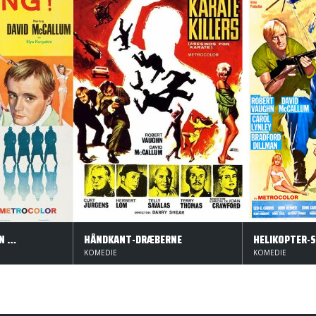
U.N.C.L.E., EN SPION SAVNES
HÅNDKANT-DRÆBERNE
HELIKOPTER-
KOMEDIE
KOMEDIE