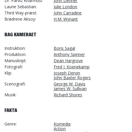
Dr. Parviz Kharmusi
John Dehner
Laurie Sebastian
Julie London
Third Way-præst
John Carradine
Brødrene Aksoy
H.M. Wynant
BAG KAMERAET
Instruktion
Boris Sagal
Produktion
Anthony Spinner
Manuskript
Dean Hargrove
Fotografi
Fred J. Koenekamp
Klip
Joseph Dervin
John Baxter Rogers
Scenografi
George W. Davis
James W. Sullivan
Musik
Richard Shores
FAKTA
Genre
Komedie
Action