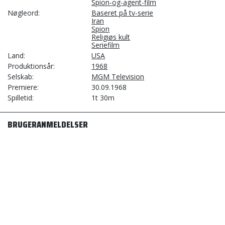
Spion-og-agent-film
Nøgleord
Baseret på tv-serie
Iran
Spion
Religiøs kult
Seriefilm
Land
USA
Produktionsår
1968
Selskab
MGM Television
Premiere
30.09.1968
Spilletid
1t 30m
BRUGERANMELDELSER