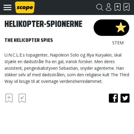
HELIKOPTER-SPIONERNE
THE HELICOPTER SPIES
STEM
U.N.C.L.E.s topagenter, Napoleon Solo og Illya Kuryakin, skal
stjæle en dødsstråle fra en gal, iransk forsker. Men deres
Om
assistent, pengeskabstyven Sebastian, snyder agenterne. Han
Scope
stikker selv af med dødsstrålen, som den religiøse kult The Third
Way vil bruge til at overtage verdensherredømmet.
Kontakt
©
Scope
2020