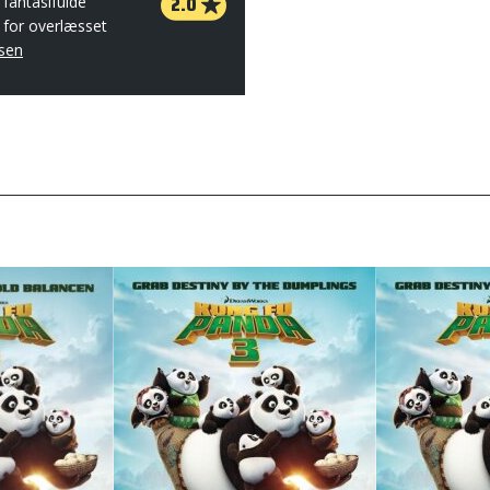
2.0
 fantasifulde
 for overlæsset
sen