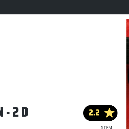
 - 2 D
2.2
STEM