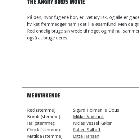
THE ANGRY BIRDS MOVIE
På øen, hvor fuglene bor, er livet idyllisk, og alle er 
hvilket fremmedgør ham i det lille øsamfund. Men da g
Red endelig bruge sin vrede til noget og må nu, samme
også at bruge deres.
MEDVIRKENDE
Red (stemme)
Sigurd Holmen le Dous
Bomb (stemme)
Mikkel Vadsholt
Hal (stemme)
Niclas Vessel Kølpin
Chuck (stemme)
Ruben Søltoft
Matilda (stemme)
Ditte Hansen