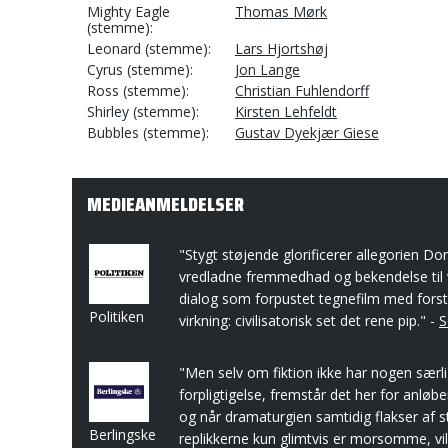
Mighty Eagle
Thomas Mørk
(stemme)
Leonard (stemme)
Lars Hjortshøj
Cyrus (stemme)
Jon Lange
Ross (stemme)
Christian Fuhlendorff
Shirley (stemme)
Kirsten Lehfeldt
Bubbles (stemme)
Gustav Dyekjær Giese
MEDIEANMELDELSER
"Stygt støjende glorificerer allegorien D
vredladne fremmedhad og bekendelse til 
dialog som forpustet tegnefilm med fo
Politiken
virkning: civilisatorisk set det rene pip." -
S
"Men selv om fiktion ikke har nogen særl
forpligtigelse, fremstår det her for anløbe
og når dramaturgien samtidig flakser af s
Berlingske
replikkerne kun glimtvis er morsomme, vi