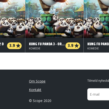
2 D
KUNG FU PANDA 3 - ORG.VERS. - 3 D
3.9
3.9
KOMEDIE
KOMEDIE
Tilmeld nyheds
Om Scope
Kontakt
© Scope 2020