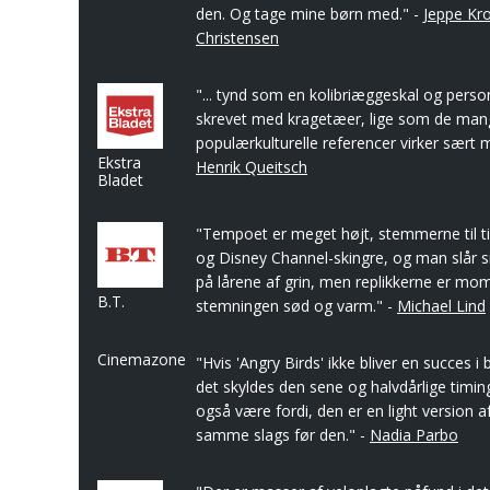
den. Og tage mine børn med." -
Jeppe Kr
Christensen
"... tynd som en kolibriæggeskal og pers
skrevet med kragetæer, lige som de man
populærkulturelle referencer virker sært ma
Ekstra
Henrik Queitsch
Bladet
"Tempoet er meget højt, stemmerne til t
og Disney Channel-skingre, og man slår si
på lårene af grin, men replikkerne er mom
B.T.
stemningen sød og varm." -
Michael Lind
Cinemazone
"Hvis 'Angry Birds' ikke bliver en succes i
det skyldes den sene og halvdårlige timi
også være fordi, den er en light version a
samme slags før den." -
Nadia Parbo