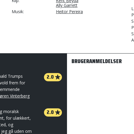
Klip
Kent Beyda
Ally Garrett
L
Musik
Heitor Pereira
P
S
P
S
A
BRUGERANMELDELSER
2.0
onald Trumps
vold frem for
rstemmende
øren Vinterberg
2.0
ig moralsk
nt, for ulækkert,
ted, og
l jeg gå uden om