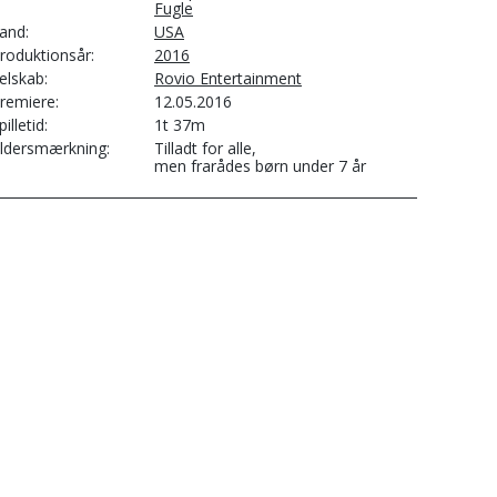
Fugle
and
USA
roduktionsår
2016
elskab
Rovio Entertainment
remiere
12.05.2016
pilletid
1t 37m
ldersmærkning
Tilladt for alle,
men frarådes børn under 7 år