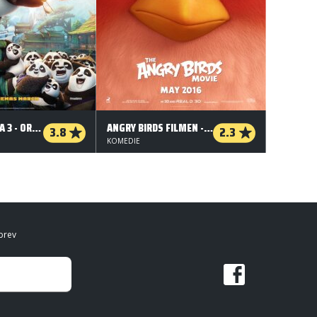
KUNG FU PANDA 3 - ORG.VERS. - 2 D
ANGRY BIRDS FILMEN - 2 D - ORG.VERS.
3.8
2.3
KOMEDIE
brev