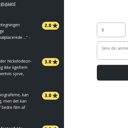
ogsgaard
2.0
ontegningen
ge
lplacerede ..." -
3.0
ider Nickelodeon-
g ikke ligefrem
entvis sjove,
3.0
 biograferne, kan
ng, men det kan
f bedre film af