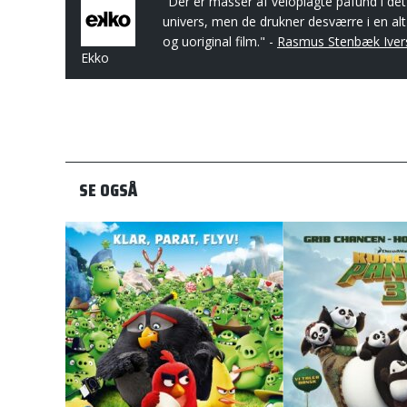
"Der er masser af veloplagte påfund i det
univers, men de drukner desværre i en alt
og uoriginal film." -
Rasmus Stenbæk Iver
Ekko
SE OGSÅ