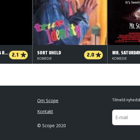
FLINTSTONES I VIVA ROCK VEGAS
SORT UHELD
MR. SATURDAY
2.1
2.0
KOMEDIE
KOMEDIE
Tilmeld nyheds
Om Scope
Kontakt
© Scope 2020