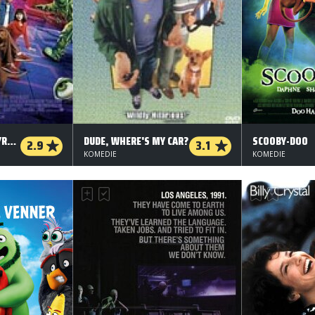
SCOOBY DOO 2 - UHYRERNE ER LØS
DUDE, WHERE'S MY CAR?
SCOOBY-DOO
2.9
3.1
KOMEDIE
KOMEDIE