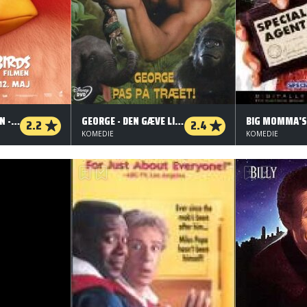
ANGRY BIRDS FILMEN - 2 D
GEORGE - DEN GÆVE LIANSVINGER
BIG MOMMA'S
2.2
2.4
KOMEDIE
KOMEDIE