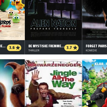
ANGRY BIRDS 2 FILMEN - 3D
DE MYSTISKE FREMMEDE
FORGET PARIS
3.6
3.7
THRILLER
KOMEDIE