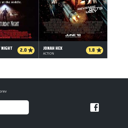
 NIGHT
JONAH HEX
2.0
1.8
ACTION
brev