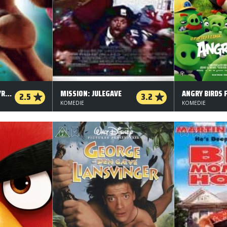
SCOOBY DOO 2 - UHYRERNE ER LØS (ORG. VERSION)
MISSION: JULEGAVE
2.5
3.2
KOMEDIE
KOMEDIE