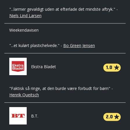
"...larmer gevaldigt uden at efterlade det mindste aftryk." -
Niels Lind Larsen
Weekendavisen
"...et kulørt plastichelvede." -
Bo Green Jensen
1.0
Ekstra Bladet
"Faktisk så ringe, at den burde være forbudt for børn" -
Henrik Queitsch
2.0
B.T.