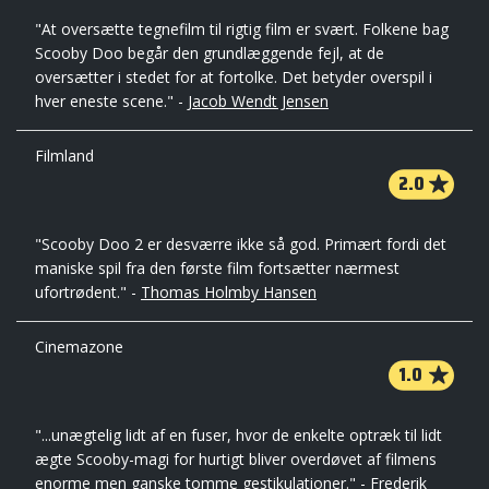
"At oversætte tegnefilm til rigtig film er svært. Folkene bag
Scooby Doo begår den grundlæggende fejl, at de
oversætter i stedet for at fortolke. Det betyder overspil i
hver eneste scene." -
Jacob Wendt Jensen
Filmland
2.0
"Scooby Doo 2 er desværre ikke så god. Primært fordi det
maniske spil fra den første film fortsætter nærmest
ufortrødent." -
Thomas Holmby Hansen
Cinemazone
1.0
"...unægtelig lidt af en fuser, hvor de enkelte optræk til lidt
ægte Scooby-magi for hurtigt bliver overdøvet af filmens
enorme men ganske tomme gestikulationer." -
Frederik