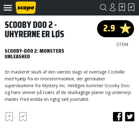
SCOOBY DOO 2 -
2.9
UHYRERNE ER LØS
STEM
SCOOBY-DOO 2: MONSTERS
UNLEASHED
Om
En maskeret skurk af den værste slags vil overtage Coolville
Scope
med hjælp fra en monstermaskine, der genskaber
superskurkene fra Mystery Inc. Heldigvis kommer Scooby Doo
Kontakt
og hans venner på tværs af de skurkagtige planer og undervejs
mødes Fred endda en rigtig sød journalist.
©
Scope
2020