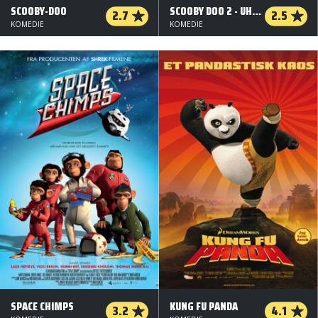
SCOOBY-DOO
SCOOBY DOO 2 - UHYRERNE ER LØS (ORG. VERSION)
2.7
2.5
KOMEDIE
KOMEDIE
SPACE CHIMPS
KUNG FU PANDA
3.2
4.1