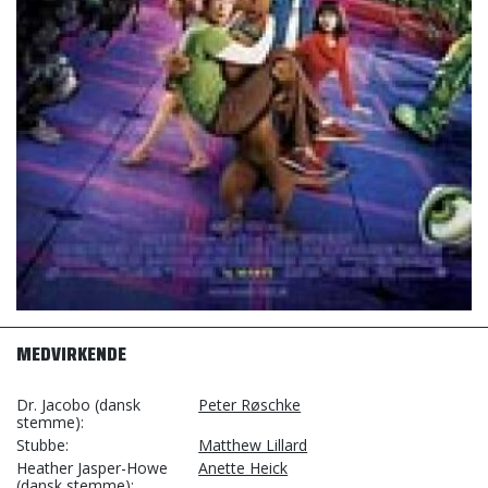
MEDVIRKENDE
Dr. Jacobo (dansk
Peter Røschke
stemme)
Stubbe
Matthew Lillard
Heather Jasper-Howe
Anette Heick
(dansk stemme)