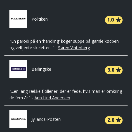
1.0
Politiken
"En parodi på en 'handling' koger suppe på gamle kødben
og veltjente skeletter..." -
Søren Vinterberg
3.0
Berlingske
"...en lang række fjollerier, der er fede, hvis man er omkring
de fem år." -
Ann Lind Andersen
2.0
Jyllands-Posten