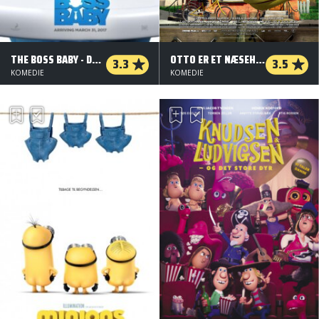
THE BOSS BABY - DANSK TALE - 2 D
OTTO ER ET NÆSEHORN - 3 D
3.3
3.5
KOMEDIE
KOMEDIE