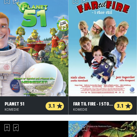
PLANET 51
FAR TIL FIRE - I STOR STIL
3.1
3.1
KOMEDIE
KOMEDIE