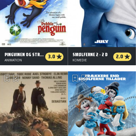
PINGVINEN OG STRANDSTENEN
SMØLFERNE 2 - 2 D
3.0
2.0
ANIMATION
KOMEDIE