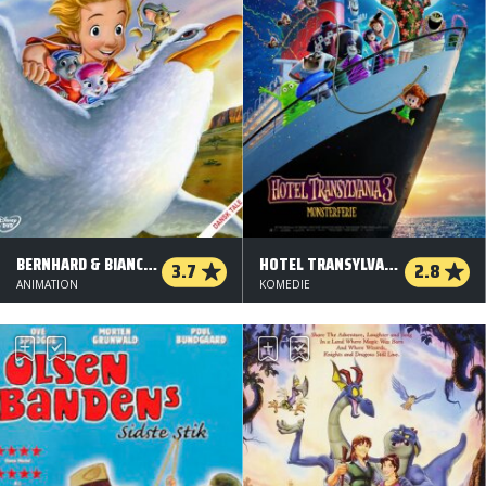
BERNHARD & BIANCA - SOS FRA AUSTRALIEN
HOTEL TRANSYLVANIA 3: MONSTERFERIE - 2 D
3.7
2.8
ANIMATION
KOMEDIE