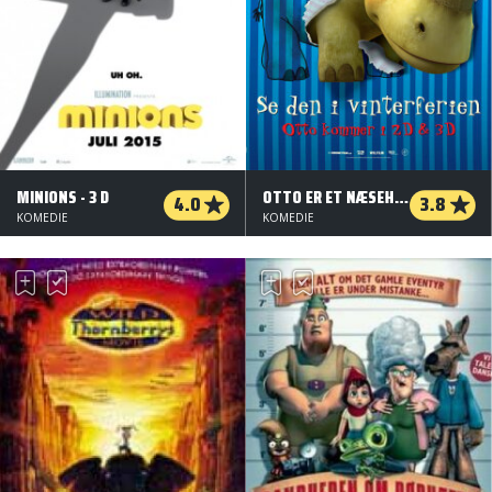
MINIONS - 3 D
OTTO ER ET NÆSEHORN - 2 D
4.0
3.8
KOMEDIE
KOMEDIE