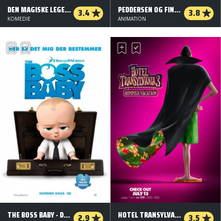
DEN MAGISKE LEGETØJSBUTIK
PEDDERSEN OG FINDUS: GLEMLIGHEDER
3.4
3.8
KOMEDIE
ANIMATION
THE BOSS BABY - DANSK TALE - 3 D
HOTEL TRANSYLVANIA 3: MONSTERFERIE - 3 D
2.9
3.5