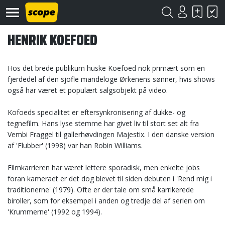
HENRIK KOEFOED
Hos det brede publikum huske Koefoed nok primært som en
fjerdedel af den sjofle mandeloge Ørkenens sønner, hvis shows
også har været et populært salgsobjekt på video.
Om
Kofoeds specialitet er eftersynkronisering af dukke- og
Scope
tegnefilm. Hans lyse stemme har givet liv til stort set alt fra
Vembi Fraggel til gallerhøvdingen Majestix. I den danske version
Kontakt
af 'Flubber' (1998) var han Robin Williams.
©
Filmkarrieren har været lettere sporadisk, men enkelte jobs
Scope
foran kameraet er det dog blevet til siden debuten i 'Rend mig i
2020
traditionerne' (1979). Ofte er der tale om små karrikerede
biroller, som for eksempel i anden og tredje del af serien om
'Krummerne' (1992 og 1994).