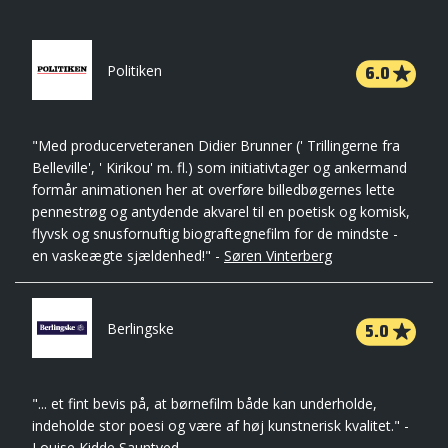
6.0
Politiken
"Med producerveteranen Didier Brunner (' Trillingerne fra
Belleville', ' Kirikou' m. fl.) som initiativtager og ankermand
formår animationen her at overføre billedbøgernes lette
pennestrøg og antydende akvarel til en poetisk og komisk,
flyvsk og snusfornuftig biograftegnefilm for de mindste -
en vaskeægte sjældenhed!" -
Søren Vinterberg
5.0
Berlingske
"... et fint bevis på, at børnefilm både kan underholde,
indeholde stor poesi og være af høj kunstnerisk kvalitet." -
Louise Kidde Sauntved