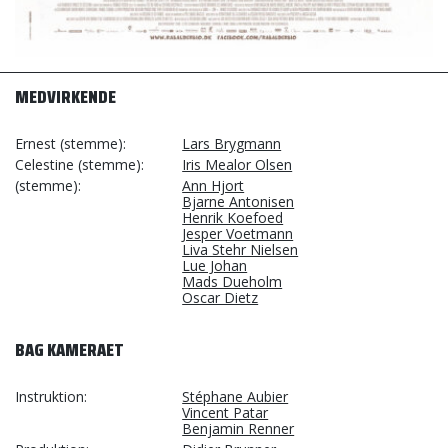
MEDVIRKENDE
Ernest (stemme)
Lars Brygmann
Celestine (stemme)
Iris Mealor Olsen
(stemme)
Ann Hjort
Bjarne Antonisen
Henrik Koefoed
Jesper Voetmann
Liva Stehr Nielsen
Lue Johan
Mads Dueholm
Oscar Dietz
BAG KAMERAET
Instruktion
Stéphane Aubier
Vincent Patar
Benjamin Renner