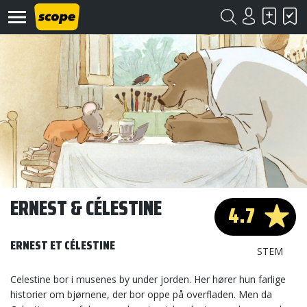
Om
Scope
Kontakt
ERNEST & CÉLESTINE
4.7
©
Scope
ERNEST ET CÉLESTINE
2020
STEM
Celestine bor i musenes by under jorden. Her hører hun farlige
historier om bjørnene, der bor oppe på overfladen. Men da