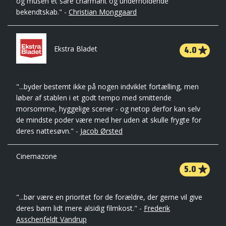
og musen et såre charmant og underholdende
bekendtskab." -
Christian Monggaard
4.0
Ekstra Bladet
"...byder bestemt ikke på nogen indviklet fortælling, men
løber af stablen i et godt tempo med smittende
morsomme, hyggelige scener - og netop derfor kan selv
de mindste poder være med her uden at skulle frygte for
deres nattesøvn." -
Jacob Ørsted
Cinemazone
5.0
"...bør være en prioritet for de forældre, der gerne vil give
deres børn lidt mere alsidig filmkost." -
Frederik
Asschenfeldt Vandrup