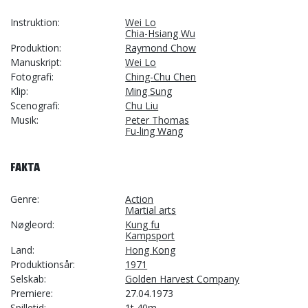
Instruktion
Wei Lo
Chia-Hsiang Wu
Produktion
Raymond Chow
Manuskript
Wei Lo
Fotografi
Ching-Chu Chen
Klip
Ming Sung
Scenografi
Chu Liu
Musik
Peter Thomas
Fu-ling Wang
FAKTA
Genre
Action
Martial arts
Nøgleord
Kung fu
Kampsport
Land
Hong Kong
Produktionsår
1971
Selskab
Golden Harvest Company
Premiere
27.04.1973
Spilletid
1t 40m