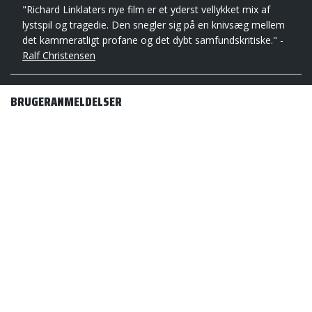
"Richard Linklaters nye film er et yderst vellykket mix af
lystspil og tragedie. Den snegler sig på en knivsæg mellem
det kammeratligt profane og det dybt samfundskritiske." -
Ralf Christensen
BRUGERANMELDELSER