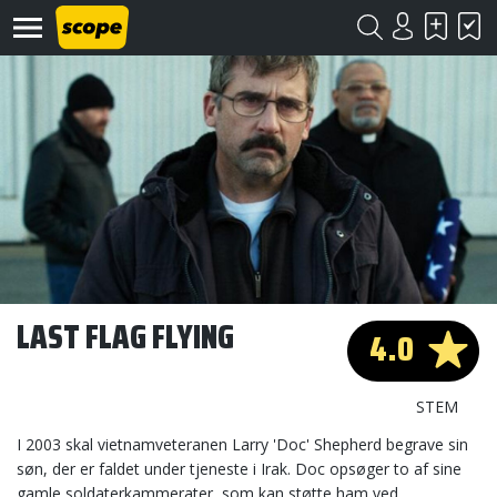
Om
Scope
Kontakt
LAST FLAG FLYING
4.0
©
Scope
2020
STEM
I 2003 skal vietnamveteranen Larry 'Doc' Shepherd begrave sin
søn, der er faldet under tjeneste i Irak. Doc opsøger to af sine
gamle soldaterkammerater, som kan støtte ham ved