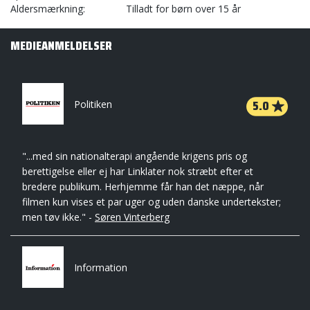
Aldersmærkning
Tilladt for børn over 15 år
MEDIEANMELDELSER
5.0
Politiken
"...med sin nationalterapi angående krigens pris og
berettigelse eller ej har Linklater nok stræbt efter et
bredere publikum. Herhjemme får han det næppe, når
filmen kun vises et par uger og uden danske undertekster;
men tøv ikke." -
Søren Vinterberg
Information