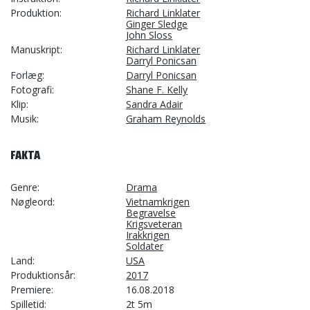
Produktion
Richard Linklater
Ginger Sledge
John Sloss
Manuskript
Richard Linklater
Darryl Ponicsan
Forlæg
Darryl Ponicsan
Fotografi
Shane F. Kelly
Klip
Sandra Adair
Musik
Graham Reynolds
FAKTA
Genre
Drama
Nøgleord
Vietnamkrigen
Begravelse
Krigsveteran
Irakkrigen
Soldater
Land
USA
Produktionsår
2017
Premiere
16.08.2018
Spilletid
2t 5m