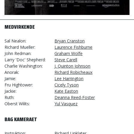
MEDVIRKENDE
Sal Nealon
Bryan Cranston
Richard Mueller
Laurence Fishburne
John Redman
Graham Wolfe
Larry 'Doc' Shepherd
Steve Carell
Charlie Washington
J. Quinton Johnson
Anorak
Richard Robicheaux
Jamie
Lee Harrington
Fru Hightower
Cicely Tyson
Jackie
Kate Easton
Ruth
Deanna Reed-Foster
Oberst Wilits
Yul Vasquez
BAG KAMERAET
Instruktion
Richard Linklater