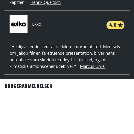
kapitler." -
Henrik Queitsch
4.0
Ekko
"Heldigvis er det fedt at se bilerne drøne afsted. Men selv
om Jakob får en faretruende præsentation, bliver hans
potentiale som skurk ikke udnyttet fuldt ud, og i de
klimatiske actionscener udebliver." -
Marcus Uhre
BRUGERANMELDELSER