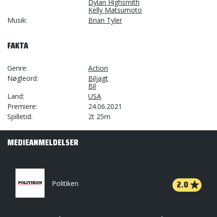
Dylan Highsmith
Kelly Matsumoto
Musik
Brian Tyler
FAKTA
Genre
Action
Nøgleord
Biljagt
Bil
Land
USA
Premiere
24.06.2021
Spilletid
2t 25m
MEDIEANMELDELSER
2.0
Politiken