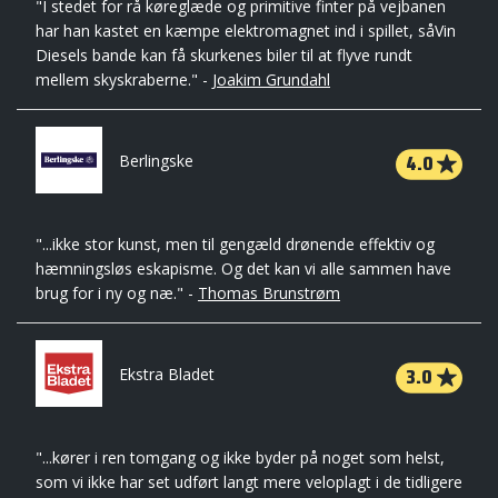
"I stedet for rå køreglæde og primitive finter på vejbanen
har han kastet en kæmpe elektromagnet ind i spillet, såVin
Diesels bande kan få skurkenes biler til at flyve rundt
mellem skyskraberne." -
Joakim Grundahl
4.0
Berlingske
"...
ikke stor kunst, men til gengæld drønende effektiv og
hæmningsløs eskapisme.
Og det kan vi alle sammen have
brug for i ny og næ."
-
Thomas Brunstrøm
3.0
Ekstra Bladet
"...kører i ren tomgang og ikke byder på noget som helst,
som vi ikke har set udført langt mere veloplagt i de tidligere