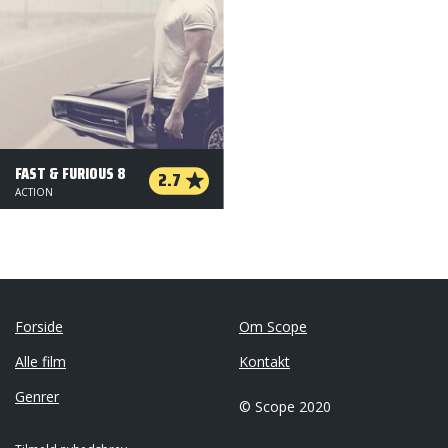
FAST & FURIOUS 8
2.7
ACTION
Forside
Om Scope
Alle film
Kontakt
Genrer
© Scope 2020