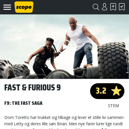
Om
Scope
Kontakt
FAST & FURIOUS 9
3.2
©
Scope
F9: THE FAST SAGA
2020
STEM
Dom Toretto har trukket sig tilbage og lever et stille liv sammen
med Letty og deres lille søn Brian. Men nye farer lurer lige rundt