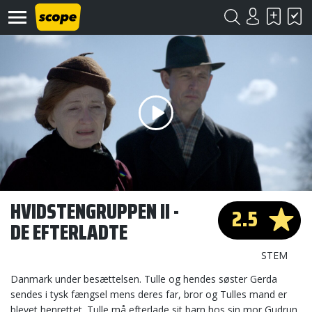
Om
Scope
Kontakt
HVIDSTENGRUPPEN II -
2.5
DE EFTERLADTE
©
Scope
2020
STEM
Danmark under besættelsen. Tulle og hendes søster Gerda
sendes i tysk fængsel mens deres far, bror og Tulles mand er
blevet henrettet. Tulle må efterlade sit barn hos sin mor Gudrun