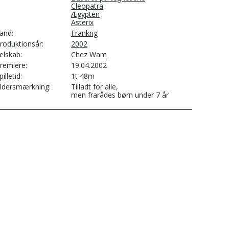
Cleopatra
Ægypten
Asterix
and
Frankrig
roduktionsår
2002
elskab
Chez Wam
remiere
19.04.2002
pilletid
1t 48m
ldersmærkning
Tilladt for alle,
men frarådes børn under 7 år