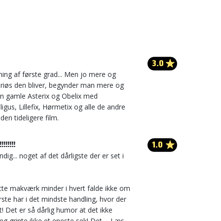
3.0
ing af første grad... Men jo mere og
riøs den bliver, begynder man mere og
n gamle Asterix og Obelix med
gus, Lillefix, Hørmetix og alle de andre
en tideligere film.
1.0
!!!!!!!
dig... noget af det dårligste der er set i
tte makværk minder i hvert falde ikke om
ste har i det mindste handling, hvor der
t! Det er så dårlig humor at det ikke
eg grinte ikke et eneste sek! Det ...
Læs