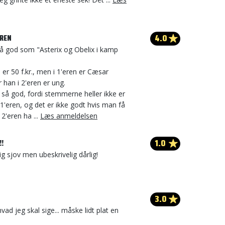
4.0
EREN
så god som "Asterix og Obelix i kamp
, er 50 f.kr., men i 1'eren er Cæsar
han i 2'eren er ung.
e så god, fordi stemmerne heller ikke er
'eren, og det er ikke godt hvis man få
2'eren ha ...
Læs anmeldelsen
1.0
!!
ig sjov men ubeskrivelig dårlig!
3.0
hvad jeg skal sige... måske lidt plat en