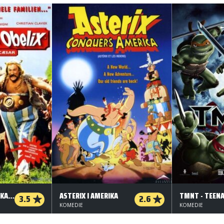
ASTERIX & OBELIX I KAMP MOD CÆSAR
ASTERIX I AMERIKA
3.5
2.6
KOMEDIE
KOMEDIE