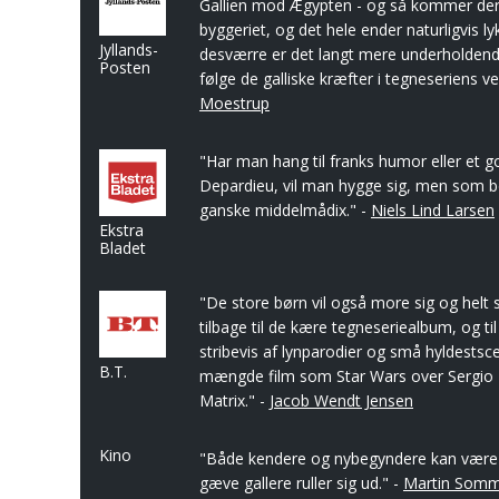
Gallien mod Ægypten - og så kommer der 
byggeriet, og det hele ender naturligvis ly
Jyllands-
desværre er det langt mere underholden
Posten
følge de galliske kræfter i tegneseriens v
Moestrup
"Har man hang til franks humor eller et go
Depardieu, vil man hygge sig, men som b
ganske middelmådix." -
Niels Lind Larsen
Ekstra
Bladet
"De store børn vil også more sig og helt 
tilbage til de kære tegneseriealbum, og ti
stribevis af lynparodier og små hyldestsce
B.T.
mængde film som Star Wars over Sergio 
Matrix." -
Jacob Wendt Jensen
Kino
"Både kendere og nybegyndere kan være
gæve gallere ruller sig ud." -
Martin Som