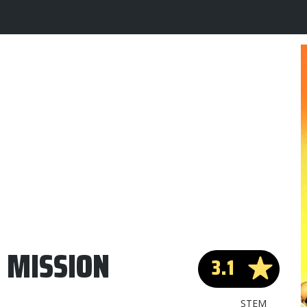
: MISSION
3.1
STEM