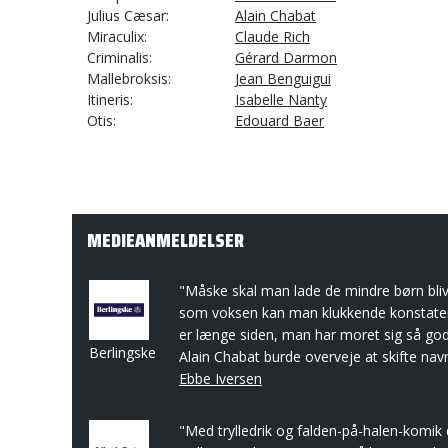
Julius Cæsar
Alain Chabat
Miraculix
Claude Rich
Criminalis
Gérard Darmon
Mallebroksis
Jean Benguigui
Itineris
Isabelle Nanty
Otis
Edouard Baer
MEDIEANMELDELSER
"Måske skal man lade de mindre børn bl
som voksen kan man klukkende konstatere
er længe siden, man har moret sig så godt
Berlingske
Alain Chabat burde overveje at skifte navn t
Ebbe Iversen
"Med trylledrik og falden-på-halen-komik 