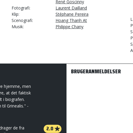
René Goscinny
Fotografi
Laurent Dailland
Klip
Stéphane Pereira
L
Scenografi
Hoang Thanh At
P
Musik
Philippe Chany
S
P
S
A
BRUGERANMELDELSER
ive hjemme, men
, at det faktisk
 i biografen.
il Grinealis." -
2.0
drager de fra