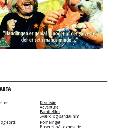
FAKTA
enre
Komedie
Adventure
Familiefilm
Sværd-og-sandal-film
øgleord
Romerriget
Baseret-på-tegneserie