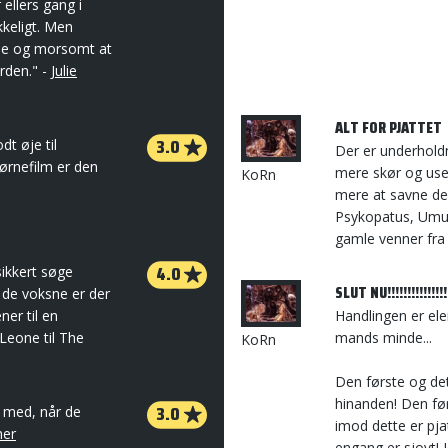
ellers gang i
kkeligt. Men
de og morsomt at
erden." -
Julie
ALT FOR PJATTET
3.0
dt øje til
Der er underholdn
ørnefilm er den
mere skør og use
KoRn
mere at savne de
Psykopatus, Umuli
gamle venner fra d
4.0
sikkert søge
SLUT NU!!!!!!!!!!!!!!!!
l de voksne er der
ner til en
Handlingen er elen
Leone til The
mands minde...
KoRn
Den første og de
hinanden! Den før
3.0
 med, når de
imod dette er pja
mer
engang er sjovt! J