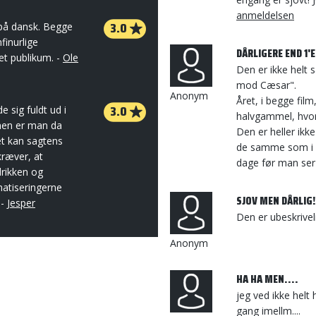
anmeldelsen
3.0
på dansk. Begge
finurlige
DÅRLIGERE END 1'
ret publikum. -
Ole
Den er ikke helt 
mod Cæsar".
Anonym
Året, i begge film
3.0
e sig fuldt ud i
halvgammel, hvor 
lmen er man da
Den er heller ikk
t kan sagtens
de samme som i 1
kræver, at
dage før man ser 
drikken og
matiseringerne
SJOV MEN DÅRLIG!
 -
Jesper
Den er ubeskrivel
Anonym
HA HA MEN....
jeg ved ikke helt 
gang imellm....