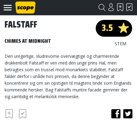
FALSTAFF
3.5
CHIMES AT MIDNIGHT
STEM
Den uregerlige, sludrevorne overvægtige og charmerende
drukkenbolt Falstaff er ven med den unge prins Hal, men
Om
betragtes som en trussel mod monarkiets stabilitet. Falstaff
Scope
falder derfor i unåde hos prinsen, da denne begynder at
koncentrere sig om sin opstigen til magtens tinde som Englands
Kontakt
kommende hersker. Bag Falstaffs muntre facade gemmer der
sig samtidig et melankolsk menneske.
©
Scope
2020