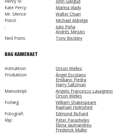
Henry IV
John Gielgud
Kate Percy
Marina Vlady
Mr. Silence
Walter Chiari
Pistol
Michael Aldridge
Julio Peña
Andrés Mejuto
Ned Poins
Tony Beckley
BAG KAMERAET
Instruktion
Orson Welles
Produktion
Ángel Escolano
Emiliano Piedra
Harry Saltzman
Manuskript
Angelo Francesco Lavagnino
Orson Welles
Forlæg
William Shakespeare
Raphael Holinshed
Fotografi
Edmond Richard
Klip
Peter Parasheles
Elena Jaumandreu
Frederick Muller