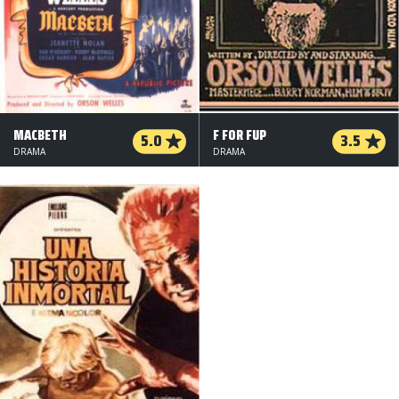
MACBETH
F FOR FUP
5.0
3.5
DRAMA
DRAMA