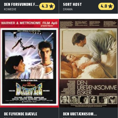
DEN FORSVUNDNE FULDMÆGTIG
SORT HØST
4.3
4.0
KOMEDIE
DRAMA
DE FLYVENDE DJÆVLE
DEN UBETÆNKSOMME ELSKER