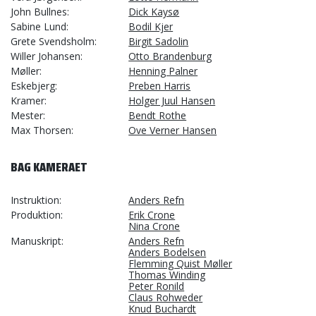
John Bullnes
Dick Kaysø
Sabine Lund
Bodil Kjer
Grete Svendsholm
Birgit Sadolin
Willer Johansen
Otto Brandenburg
Møller
Henning Palner
Eskebjerg
Preben Harris
Kramer
Holger Juul Hansen
Mester
Bendt Rothe
Max Thorsen
Ove Verner Hansen
BAG KAMERAET
Instruktion
Anders Refn
Produktion
Erik Crone
Nina Crone
Manuskript
Anders Refn
Anders Bodelsen
Flemming Quist Møller
Thomas Winding
Peter Ronild
Claus Rohweder
Knud Buchardt