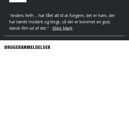
"Anders Refn ... har fået alt til at fungere, det er ham, der
har tænkt modent og klogt, så der er kommet en god,
dansk film ud af det." -
Ebbe Mørk
BRUGERANMELDELSER