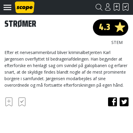
STRØMER
4.3
STEM
Efter et nervesammenbrud bliver kriminalbetjenten Karl
Jørgensen overflyttet til bedrageriafdelingen. Han begynder at
efterforske en henlagt sag om svindel på galopbanen og erfarer
Om
Scope
snart, at de skyldige findes blandt nogle af de mest prominente
borgere i samfundet. Jørgensen modarbejdes af sine
Kontakt
overordnede og må fortsætte efterforskningen på egen hånd.
©
Scope
2020