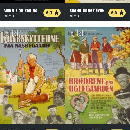
WINNIE OG KARINA - THE MOVIE
BRAND-BØRGE RYKKER UD
2.1
2.5
KOMEDIE
KOMEDIE