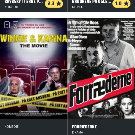
KRYBSKYTTERNE PÅ NÆSBYGAARD
BRØDRENE PÅ UGLEGAARDEN
2.3
1.0
KOMEDIE
KOMEDIE
FORRÆDERNE
KOMEDIE
DRAMA