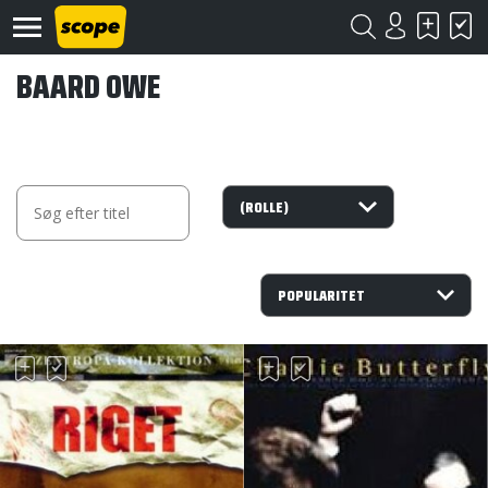
BAARD OWE
Om
Scope
Kontakt
©
Scope
2020