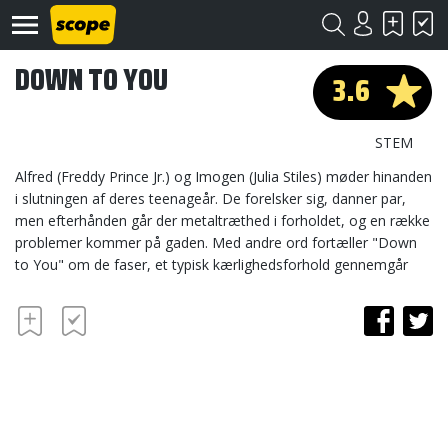
DOWN TO YOU
3.6
STEM
Alfred (Freddy Prince Jr.) og Imogen (Julia Stiles) møder hinanden
i slutningen af deres teenageår. De forelsker sig, danner par,
men efterhånden går der metaltræthed i forholdet, og en række
Om
Scope
problemer kommer på gaden. Med andre ord fortæller "Down
to You" om de faser, et typisk kærlighedsforhold gennemgår
Kontakt
©
Scope
2020