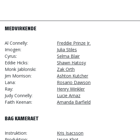
MEDVIRKENDE
Al Connelly
Freddie Prinze Jr.
Imogen
Julia Stiles
Cyrus
Selma Blair
Eddie Hicks
Shawn Hatosy
Monk Jablonski
Zak Orth
Jim Morrison
Ashton Kutcher
Lana
Rosario Dawson
Ray
Henry Winkler
Judy Connelly
Lucie Arnaz
Faith Keenan
Amanda Barfield
BAG KAMERAET
Instruktion
Kris Isacsson
Produktion
Jason Kliot