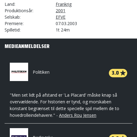
Land
Frankrig
Produktionsår
2001
Selskab
EFVE
Premiere
07.03.2003
Spilletid
1t 24m
MEDIEANMELDELSER
3.0
Politiken
"Men set lidt på afstand er 'La Placard' måske knap så
overvældende. For historien er tynd, og morskaben
konstant begrænset til dette specielle spil mellem de to
hovedrolleindehavere." -
Anders Rou Jensen