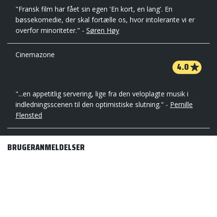
"Fransk film har fået sin egen 'En kort, en lang'. En
bøssekomedie, der skal fortælle os, hvor intolerante vi er
overfor minoriteter." -
Søren Høy
Cinemazone
4.0
"...en appetitlig servering, lige fra den veloplagte musik i
indledningsscenen til den optimistiske slutning." -
Pernille
Flensted
BRUGERANMELDELSER