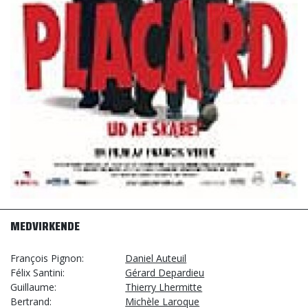
MEDVIRKENDE
François Pignon
Daniel Auteuil
Félix Santini
Gérard Depardieu
Guillaume
Thierry Lhermitte
Bertrand
Michèle Laroque