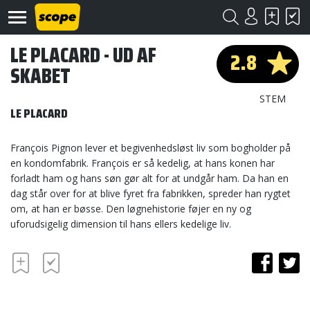
LE PLACARD - UD AF
2.8
SKABET
STEM
LE PLACARD
François Pignon lever et begivenhedsløst liv som bogholder på
Om
en kondomfabrik. François er så kedelig, at hans konen har
Scope
forladt ham og hans søn gør alt for at undgår ham. Da han en
dag står over for at blive fyret fra fabrikken, spreder han rygtet
Kontakt
om, at han er bøsse. Den løgnehistorie føjer en ny og
uforudsigelig dimension til hans ellers kedelige liv.
©
Scope
2020