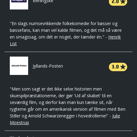
2.0
Berlingske
"En slags numsevrikkende folkekomedie for bøsser og
bøssefans, kan man vel kalde filmen, og det må så være
en smagssag, om dét er noget, der tænder én." -
Henrik
List
3.0
Jyllands-Posten
"Men som sagt er det ikke selve historien men
skuespilpræstationerne, der gør 'Ud af skabet' til en
seværdig film, og derfor kan man kun tænke sit, når
rygterne går om en amerikansk version af filmen med Ben
Stiller og Arnold Schwarzenegger i hovedrollerne!" -
Julie
Moestrup