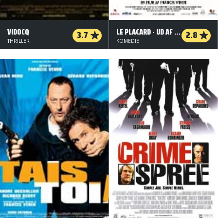
VIDOCQ
LE PLACARD - UD AF SKABET
3.7
2.8
THRILLER
KOMEDIE