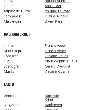
Idriss
Roland Blanche
Jeanne
Anaïs Bret
Adjoint de Duroc
Philippe Lelièvre
Femme-flic
Yveline Ailhaud
Maître-chien
Didier Pain
BAG KAMERAET
Instruktion
Francis Veber
Manuskript
Francis Veber
Fotografi
Luciano Tovoli
Klip
Marie-Sophie Dubus
Scenografi
Gérard Daoudal
Musik
Vladimir Cosma
FAKTA
Genre
Komedie
Krimi
Nøgleord
Bankrøveri
Land
Frankrig