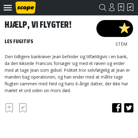
HJÆLP, VI FLYGTER!
LES FUGITIFS
STEM
Den tidligere bankrøver Jean befinder sig tilfældigvis i en bank,
da den kiksede Francois forsøger sig med et røveri og ender
Om
med at tage Jean som gidsel. Politiet tror selvfølgelig at Jean er
Scope
manden bag operationen, og han ender med at måtte tage
flugten sammen med Ned og hans 6-årige datter, der ikke har
Kontakt
mælet et ord siden sin mors død.
©
Scope
2020