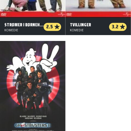
STRØMER I BØRNEHAVEKLASSEN
TVILLINGER
2.5
3.2
KOMEDIE
KOMEDIE