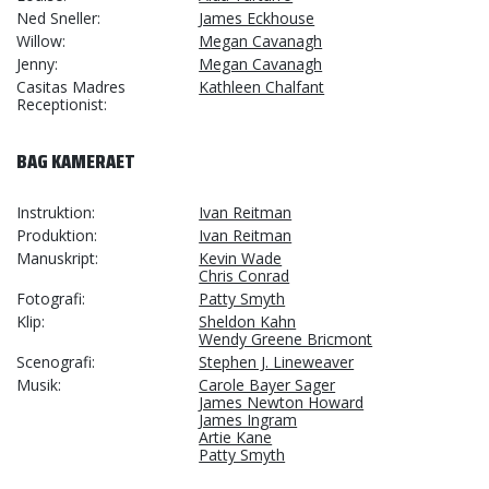
Ned Sneller
James Eckhouse
Willow
Megan Cavanagh
Jenny
Megan Cavanagh
Casitas Madres
Kathleen Chalfant
Receptionist
BAG KAMERAET
Instruktion
Ivan Reitman
Produktion
Ivan Reitman
Manuskript
Kevin Wade
Chris Conrad
Fotografi
Patty Smyth
Klip
Sheldon Kahn
Wendy Greene Bricmont
Scenografi
Stephen J. Lineweaver
Musik
Carole Bayer Sager
James Newton Howard
James Ingram
Artie Kane
Patty Smyth