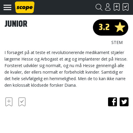
JUNIOR
3.2
STEM
I forsøget på at teste et revolutionerende medikament stjæler
lægerne Hesse og Arbogast et æg og implanterer det på Hesse.
Forsteret udvikler sig normalt, og nu må Hesse gennemgå alle
Om
Scope
de kvaler, der ellers normalt er forbeholdt kvinder. Samtidig er
det hele selvfølgelig en hemmelighed. Men de to kan ikke narre
Kontakt
den kolossalt klodsede forsker Diana.
©
Scope
2020