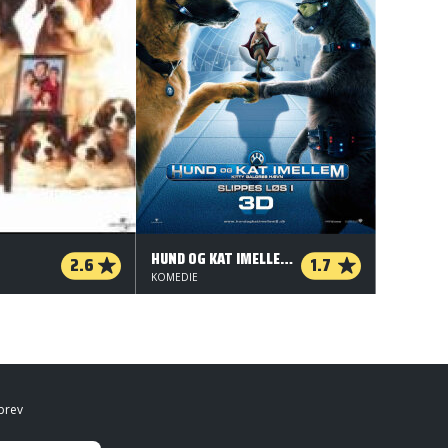
HUND OG KAT IMELLEM: KITTY GALORES HÆVN
2.6
1.7
KOMEDIE
brev