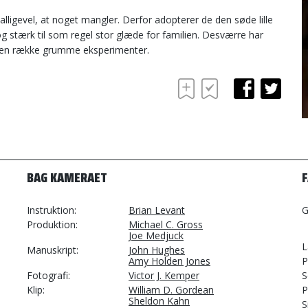
ligevel, at noget mangler. Derfor adopterer de den søde lille
g stærk til som regel stor glæde for familien. Desværre har
l en række grumme eksperimenter.
BAG KAMERAET
Instruktion
Brian Levant
G
Produktion
Michael C. Gross
Joe Medjuck
L
Manuskript
John Hughes
Amy Holden Jones
P
Fotografi
Victor J. Kemper
S
Klip
William D. Gordean
P
Sheldon Kahn
S