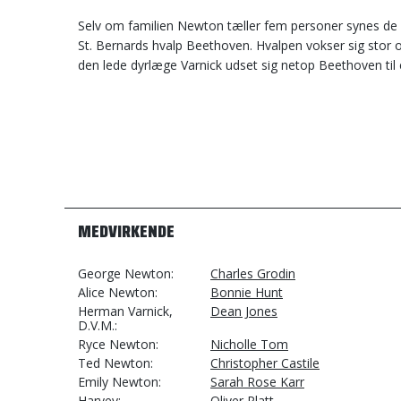
Selv om familien Newton tæller fem personer synes de al
St. Bernards hvalp Beethoven. Hvalpen vokser sig stor o
den lede dyrlæge Varnick udset sig netop Beethoven ti
MEDVIRKENDE
George Newton
Charles Grodin
Alice Newton
Bonnie Hunt
Herman Varnick,
Dean Jones
D.V.M.
Ryce Newton
Nicholle Tom
Ted Newton
Christopher Castile
Emily Newton
Sarah Rose Karr
Harvey
Oliver Platt