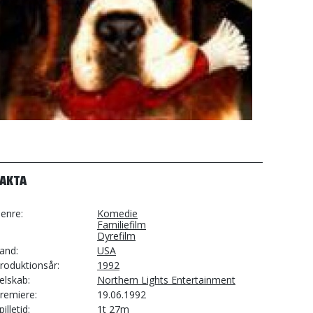
FAKTA
enre
Komedie
Familiefilm
Dyrefilm
and
USA
roduktionsår
1992
elskab
Northern Lights Entertainment
remiere
19.06.1992
pilletid
1t 27m