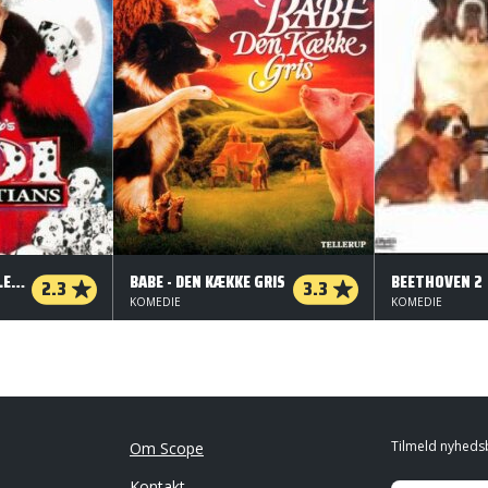
101 DALMATINERE I LEVENDE LIVE
BABE - DEN KÆKKE GRIS
BEETHOVEN 2
2.3
3.3
KOMEDIE
KOMEDIE
Tilmeld nyheds
Om Scope
Kontakt