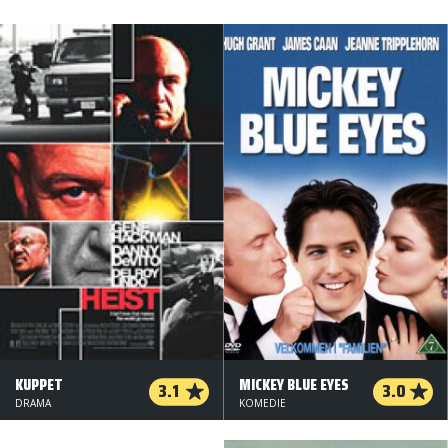
KUPPET
MICKEY BLUE EYES
3.1
3.0
DRAMA
KOMEDIE