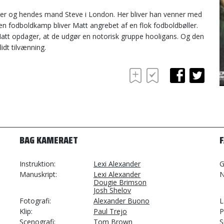
søster og hendes mand Steve i London. Her bliver han venner med
n fodboldkamp bliver Matt angrebet af en flok fodboldbøller.
att opdager, at de udgør en notorisk gruppe hooligans. Og den
idt tilvænning.
BAG KAMERAET
Instruktion
Lexi Alexander
G
Manuskript
Lexi Alexander
N
Dougie Brimson
Josh Shelov
Fotografi
Alexander Buono
L
Klip
Paul Trejo
P
Scenografi
Tom Brown
S