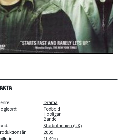
FAKTA
enre
Drama
øgleord
Fodbold
Hooligan
Bande
and
Storbritannien (UK)
roduktionsår
2005
pilletid
1t 49m