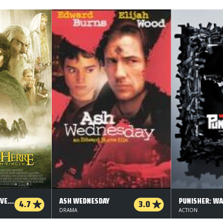
RINGENES HERRE - EVENTYRET OM RINGEN
ASH WEDNESDAY
PUNISHER: WA
4.7
3.0
DRAMA
ACTION