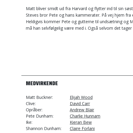
Matt bliver smidt ud fra Harvard og flytter ind til sin 
Steves bror Pete og hans kammerater. På vej hjem fra e
Heldigvis kommer Pete og gutterne til undsætning og M
må han selvfølgelig være med i. Også selvom det tager l
MEDVIRKENDE
Matt Buckner
Elijah Wood
Clive
David Carr
Opråber
Andrew Blair
Pete Dunham
Charlie Hunnam
Ike
Kieran Bew
Shannon Dunham
Claire Forlani