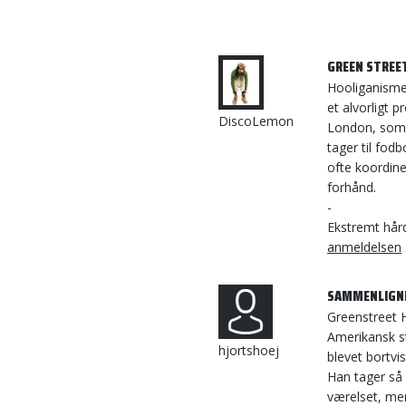
GREEN STREE
Hooliganisme
et alvorligt 
DiscoLemon
London, som 
tager til fod
ofte koordin
forhånd.
-
Ekstremt hår
anmeldelsen
SAMMENLIGN
Greenstreet 
Amerikansk st
hjortshoej
blevet bortvis
Han tager så 
værelset, men