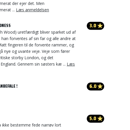
erat der ejer det. Men
erat ...
Læs anmeldelsen
3.0
ADNESS
ah Wood) uretfærdigt bliver sparket ud af
han forventes af sin far og alle andre at
Matt fingeren til de forvente rammer, og
gå nye og uvante veje. Veje som fører
ritiske storby London, og det
 England. Gennem sin søsters kæ ...
Læs
6.0
NBEFALE !
5.0
a ikke bestemme fede narrøv lort