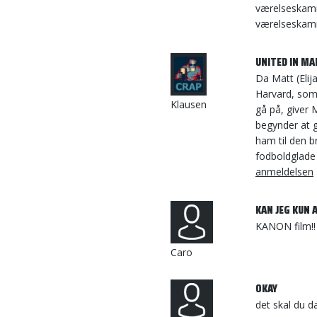
værelseskamm
værelseskamm
UNITED IN M
Da Matt (Elij
Harvard, som 
Klausen
gå på, giver 
begynder at 
ham til den b
fodboldglade
anmeldelsen
KAN JEG KUN A
KANON film!!
Caro
OKAY
det skal du d