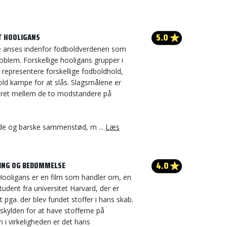
5.0
T HOOLIGANS
 anses indenfor fodboldverdenen som
problem. Forskellige hooligans grupper i
representere forskellige fodboldhold,
bold kampe for at slås. Slagsmålene er
eret mellem de to modstandere på
de og barske sammenstød, m ...
Læs
4.0
ING OG BEDØMMELSE
Hooligans er en film som handler om, en
udent fra universitet Harvard, der er
t pga. der blev fundet stoffer i hans skab.
skylden for at have stofferne på
 i virkeligheden er det hans