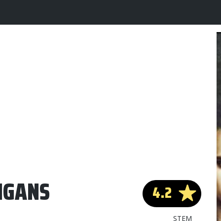
IGANS
4.2
STEM