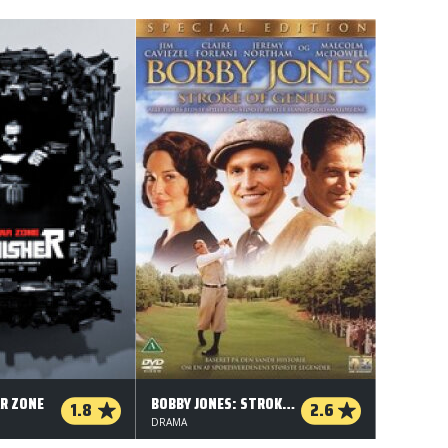
R ZONE
BOBBY JONES: STROKE OF GENIUS
1.8
2.6
DRAMA