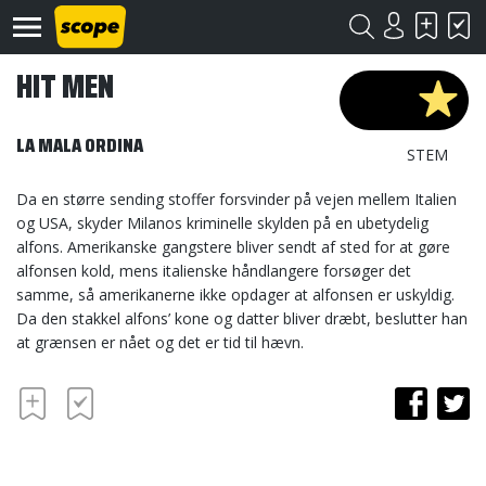
HIT MEN
LA MALA ORDINA
STEM
Da en større sending stoffer forsvinder på vejen mellem Italien
og USA, skyder Milanos kriminelle skylden på en ubetydelig
Om
alfons. Amerikanske gangstere bliver sendt af sted for at gøre
Scope
alfonsen kold, mens italienske håndlangere forsøger det
samme, så amerikanerne ikke opdager at alfonsen er uskyldig.
Kontakt
Da den stakkel alfons’ kone og datter bliver dræbt, beslutter han
at grænsen er nået og det er tid til hævn.
©
Scope
2020