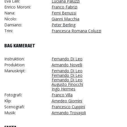
Eva Lalli
Luciana Paluzzi
Enrico Moroni
Franco Fabrizi
Nana
Femi Benussi
Nicolo
Gianni Macchia
Damiano
Peter Berling
Trini
Francesca Romana Coluzzi
BAG KAMERAET
Instruktion
Fernando Di Leo
Produktion
Armando Novelli
Manuskript
Fernando Di Leo
Fernando Di Leo
Fernando Di Leo
Augusto Finocchi
Ingo Hermes
Fotografi
Franco Villa
Klip
Amedeo Giomini
Scenografi
Francesco Cuppini
Musik
Armando Trovajoli