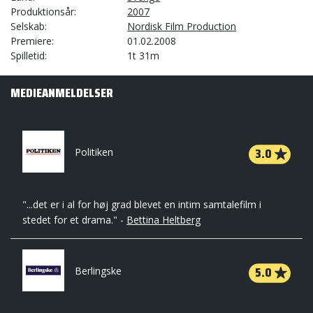
Produktionsår
2007
Selskab
Nordisk Film Production
Premiere
01.02.2008
Spilletid
1t 31m
MEDIEANMELDELSER
3.0
Politiken
"...det er i al for høj grad blevet en intim samtalefilm i
stedet for et drama." -
Bettina Heltberg
5.0
Berlingske