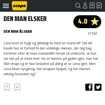
DEN MAN ELSKER
4.0
DEN MAN ÄLSKAR
STEM
Lena lever et trygt og lykkeligt liv med sin mand Alf. Før Alf
havde hun et forhold til den voldelige Hannes, der røg bag
Om
tremmer efter at have mishandlet hende så voldsomt, at hun
Scope
var tæt på at miste livet. Nu er Hannes på gaden igen. Han har
fået terapi og er fast besluttet på aldrig at se Lena igen. Men
Kontakt
Lena bliver nysgerrig. Har terapien hjulpet, og har Hannes
virkelig forandret sig?
©
Scope
2020