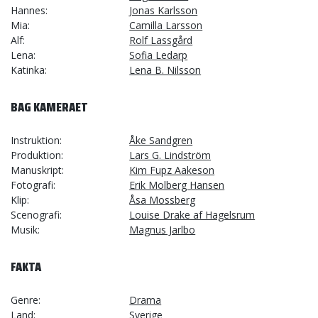
Hannes
Jonas Karlsson
Mia
Camilla Larsson
Alf
Rolf Lassgård
Lena
Sofia Ledarp
Katinka
Lena B. Nilsson
BAG KAMERAET
Instruktion
Åke Sandgren
Produktion
Lars G. Lindström
Manuskript
Kim Fupz Aakeson
Fotografi
Erik Molberg Hansen
Klip
Åsa Mossberg
Scenografi
Louise Drake af Hagelsrum
Musik
Magnus Jarlbo
FAKTA
Genre
Drama
Land
Sverige