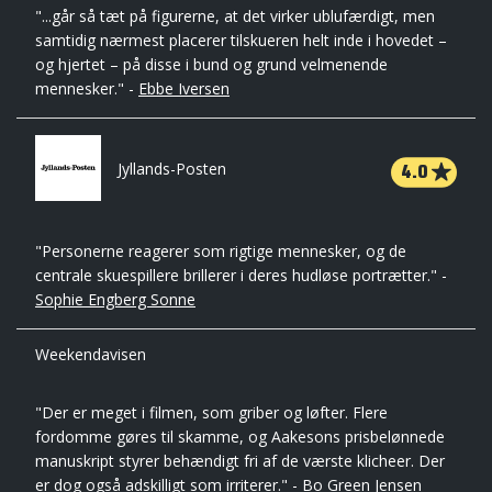
"...går så tæt på figurerne, at det virker ublufærdigt, men
samtidig nærmest placerer tilskueren helt inde i hovedet –
og hjertet – på disse i bund og grund velmenende
mennesker." -
Ebbe Iversen
4.0
Jyllands-Posten
"Personerne reagerer som rigtige mennesker, og de
centrale skuespillere brillerer i deres hudløse portrætter." -
Sophie Engberg Sonne
Weekendavisen
"Der er meget i filmen, som griber og løfter. Flere
fordomme gøres til skamme, og Aakesons prisbelønnede
manuskript styrer behændigt fri af de værste klicheer. Der
er dog også adskilligt som irriterer." -
Bo Green Jensen