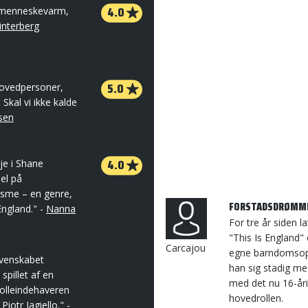
4.0
g menneskevarm,
interberg
5.0
 hovedpersoner,
Skal vi ikke kalde
sen
4.0
je i Shane
el på
lisme – en genre,
FORSTADSDRØMM
England." -
Nanna
For tre år siden
"This Is England"
Carcajou
egne barndomsopl
 venskabet
han sig stadig me
pillet af en
med det nu 16-år
olleindehaveren
hovedrollen.
iotr Jagiello." -