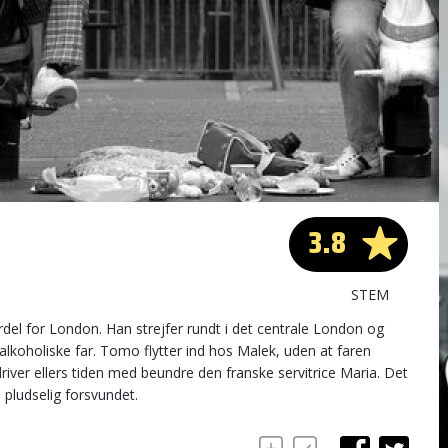
3.8
STEM
del for London. Han strejfer rundt i det centrale London og
koholiske far. Tomo flytter ind hos Malek, uden at faren
iver ellers tiden med beundre den franske servitrice Maria. Det
 pludselig forsvundet.