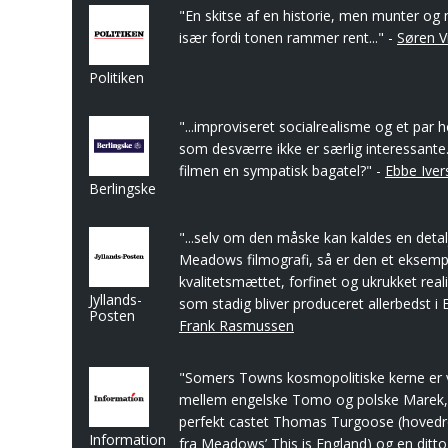
"En skitse af en historie, men munter o
især fordi tonen rammer rent..." -
Søren V
Politiken
"...improviseret socialrealisme og et par
som desværre ikke er særlig interessante. 
filmen en sympatisk bagatel?" -
Ebbe Iver
Berlingske
"...selv om den måske kan kaldes en detal
Meadows filmografi, så er den et eksemp
kvalitetsmættet, forfinet og ukrukket rea
Jyllands-
som stadig bliver produceret allerbedst i 
Posten
Frank Rasmussen
"Somers Towns kosmopolitiske kerne er
mellem engelske Tomo og polske Marek, s
perfekt castet Thomas Turgoose (hovedr
Information
fra Meadows’ This is England) og en ditto P