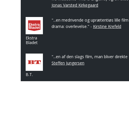
Jonas Varsted Kirkegaard
"...en medrivende og uprætentiøs lille film
drama: overlevelse." -
Kirstine Krefeld
Ekstra
Bladet
"...en af den slags film, man bliver direkte f
Steffen Jungersen
B.T.