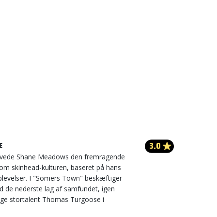
3.0
E
 lavede Shane Meadows den fremragende
 om skinhead-kulturen, baseret på hans
evelser. I "Somers Town" beskæftiger
d de nederste lag af samfundet, igen
ige stortalent Thomas Turgoose i