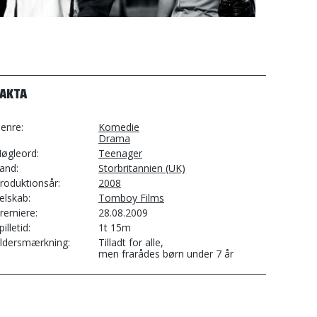
FAKTA
enre
Komedie
Drama
øgleord
Teenager
and
Storbritannien (UK)
roduktionsår
2008
elskab
Tomboy Films
remiere
28.08.2009
pilletid
1t 15m
ldersmærkning
Tilladt for alle,
men frarådes børn under 7 år