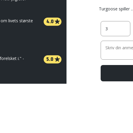
Turgoose spiller ..
4.0
 om livets største
5.0
orelsket i." -