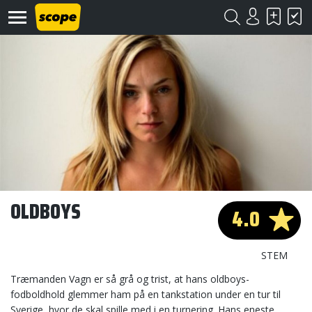
Om
Scope
Kontakt
OLDBOYS
4.0
©
Scope
2020
STEM
Træmanden Vagn er så grå og trist, at hans oldboys-
fodboldhold glemmer ham på en tankstation under en tur til
Sverige, hvor de skal spille med i en turnering. Hans eneste