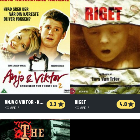
ANJA & VIKTOR - KÆRLIGHED VED FØRSTE HIK 2
RIGET
3.3
4.8
KOMEDIE
KOMEDIE