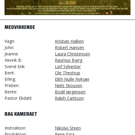
MEDVIRKENDE
Vagn
Kristian Halken
John
Robert Hansen
Jeanne
Laura Christensen
Henrik B
Rasmus Bjerg
Svend Erik
Leif Sylvester
Bent
Ole Thestrup
Erling
Elith Nulle Nykjær
Preben
Niels Skousen
Bente
Bodil Jørgensen
Pastor Ekdahl
Ralph Carlsson
BAG KAMERAET
Instruktion
Nikolaj Steen
Produktion
Rene Ezra