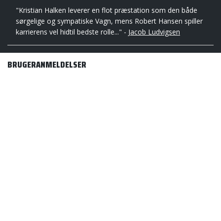
"Kristian Halken leverer en flot præstation som den både
sørgelige og sympatiske Vagn, mens Robert Hansen spiller
karrierens vel hidtil bedste rolle..." -
Jacob Ludvigsen
BRUGERANMELDELSER