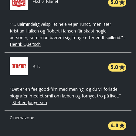
5.0
Ekstra Bladet
""... ualmindelig velspillet hele vejen rundt, men især
Kristian Halken og Robert Hansen får skabt nogle
personer, som man bærer i sig længe efter endt spilletid." -
Henrik Queitsch
5.0
B.T.
"Det er en feelgood-film med mening, og du vil forlade
biografen med et smil om læben og fornyet tro på livet."
-
Steffen Jungersen
Cinemazone
4.0