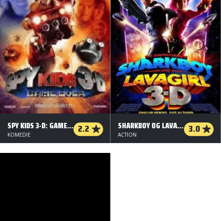
SPY KIDS 3-D: GAME OVER
SHARKBOY OG LAVAGIRL I 3-D
2.2
3.0
KOMEDIE
ACTION