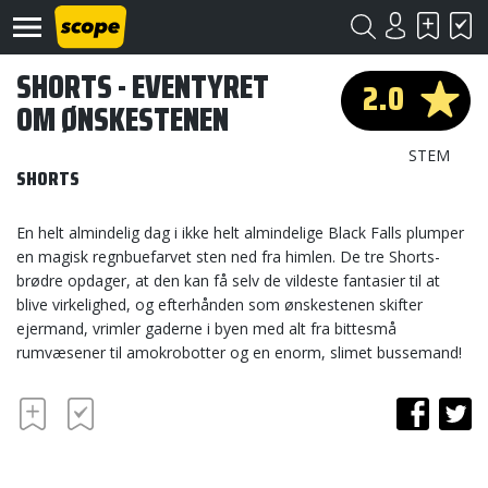
SHORTS - EVENTYRET
2.0
OM ØNSKESTENEN
STEM
SHORTS
En helt almindelig dag i ikke helt almindelige Black Falls plumper
Om
en magisk regnbuefarvet sten ned fra himlen. De tre Shorts-
Scope
brødre opdager, at den kan få selv de vildeste fantasier til at
blive virkelighed, og efterhånden som ønskestenen skifter
Kontakt
ejermand, vrimler gaderne i byen med alt fra bittesmå
rumvæsener til amokrobotter og en enorm, slimet bussemand!
©
Scope
2020