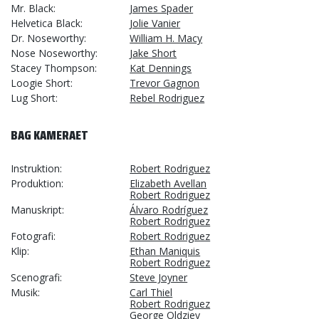
Mr. Black
James Spader
Helvetica Black
Jolie Vanier
Dr. Noseworthy
William H. Macy
Nose Noseworthy
Jake Short
Stacey Thompson
Kat Dennings
Loogie Short
Trevor Gagnon
Lug Short
Rebel Rodriguez
BAG KAMERAET
Instruktion
Robert Rodriguez
Produktion
Elizabeth Avellan
Robert Rodriguez
Manuskript
Álvaro Rodríguez
Robert Rodriguez
Fotografi
Robert Rodriguez
Klip
Ethan Maniquis
Robert Rodriguez
Scenografi
Steve Joyner
Musik
Carl Thiel
Robert Rodriguez
George Oldziey