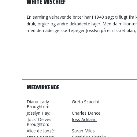
WHITE MISCHIEF
En samling velhavende briter har i 1940 søgt tilflugt fra
druk, orgier og andre dekadente løjer. Men da millionær
med den adelige skørtejæger Josslyn på et diskret plan, 
MEDVIRKENDE
Diana Lady
Greta Scacchi
Broughton
Josslyn Hay
Charles Dance
'Jock' Delves
Joss Ackland
Broughton
Alice de Janzé
Sarah Miles