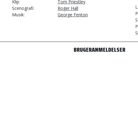
Klip
Tom Priestley
L
Scenografi
Roger Hall
P
Musik
George Fenton
S
P
S
BRUGERANMELDELSER