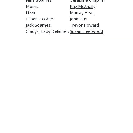
Nina Soames
Geraldine Chaplin
Morris
Ray McAnally
Lizzie
Murray Head
Gilbert Colvile
John Hurt
Jack Soames
Trevor Howard
Gladys, Lady Delamer
Susan Fleetwood