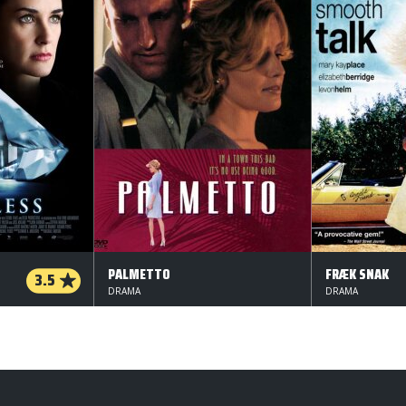
PALMETTO
FRÆK SNAK
3.5
DRAMA
DRAMA