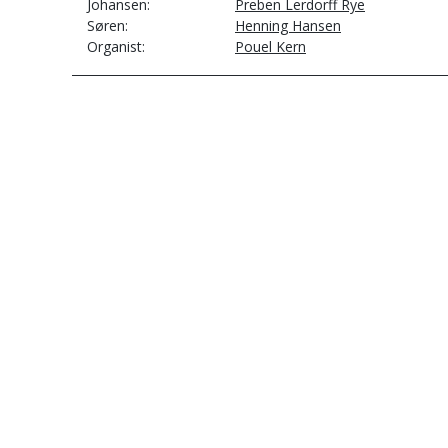
Johansen
Preben Lerdorff Rye
Søren
Henning Hansen
Organist
Pouel Kern