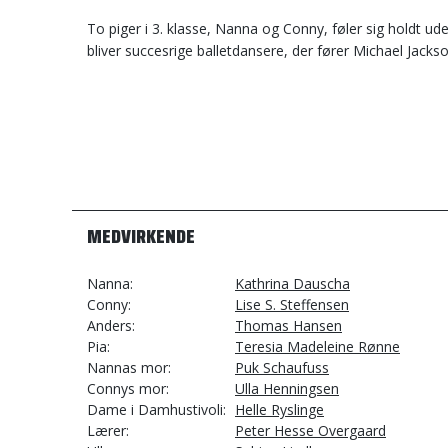
To piger i 3. klasse, Nanna og Conny, føler sig holdt ude
bliver succesrige balletdansere, der fører Michael Jackson 
MEDVIRKENDE
Nanna
Kathrina Dauscha
Conny
Lise S. Steffensen
Anders
Thomas Hansen
Pia
Teresia Madeleine Rønne
Nannas mor
Puk Schaufuss
Connys mor
Ulla Henningsen
Dame i Damhustivoli
Helle Ryslinge
Lærer
Peter Hesse Overgaard