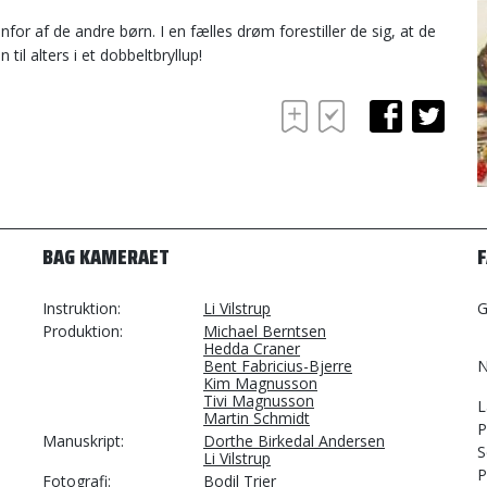
nfor af de andre børn. I en fælles drøm forestiller de sig, at de
til alters i et dobbeltbryllup!
BAG KAMERAET
Instruktion
Li Vilstrup
G
Produktion
Michael Berntsen
Hedda Craner
Bent Fabricius-Bjerre
N
Kim Magnusson
Tivi Magnusson
L
Martin Schmidt
P
Manuskript
Dorthe Birkedal Andersen
S
Li Vilstrup
P
Fotografi
Bodil Trier