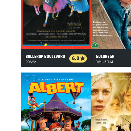
BALLERUP BOULEVARD
GULDREGN
6.0
DRAMA
FAMILIEFILM