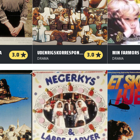
A
UDENRIGSKORRESPONDENTEN
MIN FARMORS
3.0
3.0
DRAMA
DRAMA