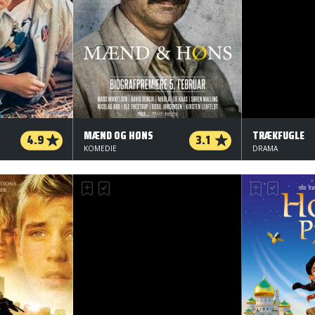
MÆND OG HØNS
TRÆKFUGLE
4.9
3.1
KOMEDIE
DRAMA