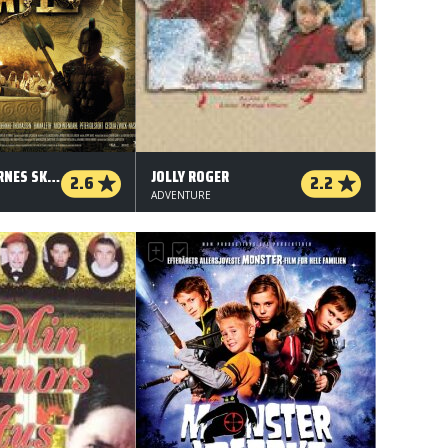
TEMPELRIDDERNES SKAT III
JOLLY ROGER
2.6
2.2
ADVENTURE