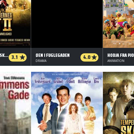
TEMPELRIDDERNES SKAT II
ØEN I FUGLEGADEN
HODJA FRA PJ
3.1
4.0
DRAMA
ANIMATION