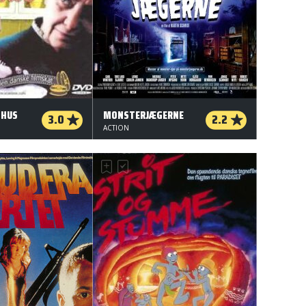
 HUS
MONSTERJÆGERNE
3.0
2.2
ACTION