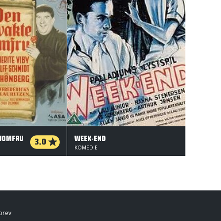
 JOMFRU
WEEK-END
3.0
KOMEDIE
brev