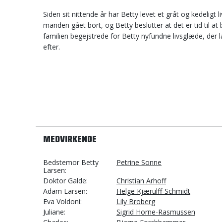
Siden sit nittende år har Betty levet et gråt og kedeligt
manden gået bort, og Betty beslutter at det er tid til at 
familien begejstrede for Betty nyfundne livsglæde, der l
efter.
MEDVIRKENDE
Bedstemor Betty
Petrine Sonne
Larsen
Doktor Galde
Christian Arhoff
Adam Larsen
Helge Kjærulff-Schmidt
Eva Voldoni
Lily Broberg
Juliane
Sigrid Horne-Rasmussen