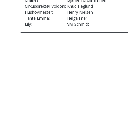
Charles
Bjarne Forchhammer
Cirkusdirektør Voldoni
Knud Heglund
Hushovmester
Henry Nielsen
Tante Emma
Helga Frier
Lily
Vivi Schmidt