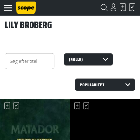
LILY BROBERG
Om
Scope
Kontakt
©
Scope
2020