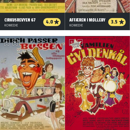
CIRKUSREVYEN 67
AFFÆREN I MØLLEBY
4.0
3.5
KOMEDIE
KOMEDIE