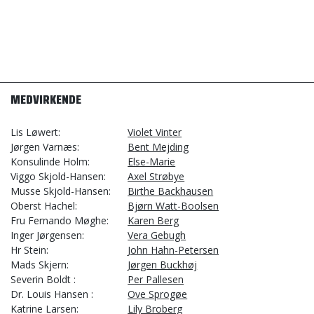
MEDVIRKENDE
Lis Løwert
Violet Vinter
Jørgen Varnæs
Bent Mejding
Konsulinde Holm
Else-Marie
Viggo Skjold-Hansen
Axel Strøbye
Musse Skjold-Hansen
Birthe Backhausen
Oberst Hachel
Bjørn Watt-Boolsen
Fru Fernando Møghe
Karen Berg
Inger Jørgensen
Vera Gebugh
Hr Stein
John Hahn-Petersen
Mads Skjern
Jørgen Buckhøj
Severin Boldt
Per Pallesen
Dr. Louis Hansen
Ove Sprogøe
Katrine Larsen
Lily Broberg