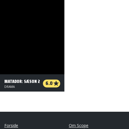
MATADOR: SÆSON 2
6.0
DRAMA
Forside
Om Scope