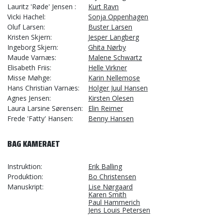
Lauritz 'Røde' Jensen
Kurt Ravn
Vicki Hachel
Sonja Oppenhagen
Oluf Larsen
Buster Larsen
Kristen Skjern
Jesper Langberg
Ingeborg Skjern
Ghita Nørby
Maude Varnæs
Malene Schwartz
Elisabeth Friis
Helle Virkner
Misse Møhge
Karin Nellemose
Hans Christian Varnæs
Holger Juul Hansen
Agnes Jensen
Kirsten Olesen
Laura Larsine Sørensen
Elin Reimer
Frede 'Fatty' Hansen
Benny Hansen
BAG KAMERAET
Instruktion
Erik Balling
Produktion
Bo Christensen
Manuskript
Lise Nørgaard
Karen Smith
Paul Hammerich
Jens Louis Petersen