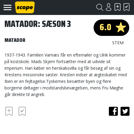
MATADOR: SÆSON 3
6.0
MATADOR
STEM
1937-1943. Familien Varnæs får en efternøler og Ulrik kommer
på kostskole. Mads Skjern fortsætter med at udvide sit
Om
imperium. Han køber en herskabsvilla og får besøg af sin og
Scope
Krestens missionske søster. Kresten indser at ægteskabet med
Iben er en fejltagelse.Tyskernes besætter byen og flere
Kontakt
borgerne deltager i modstandsbevægelsen, mens Fru Møghe
går direkte til angreb.
©
Scope
2020